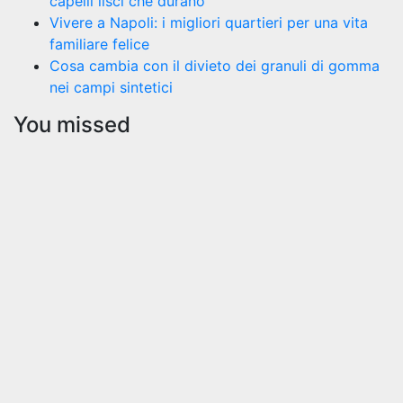
capelli lisci che durano
Vivere a Napoli: i migliori quartieri per una vita
familiare felice
Cosa cambia con il divieto dei granuli di gomma
nei campi sintetici
You missed
Curiosità
Pikachu
in
formato
peluche:
il regalo
perfetto
per ogni
fan dei
Pokémon