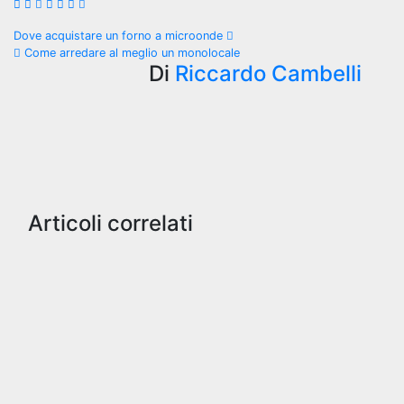
Navigazione
Dove acquistare un forno a microonde
Come arredare al meglio un monolocale
articoli
Di
Riccardo Cambelli
Articoli correlati
Arredamento
e casa
Scopri i
vantaggi
del
termoconvettore
elettrico