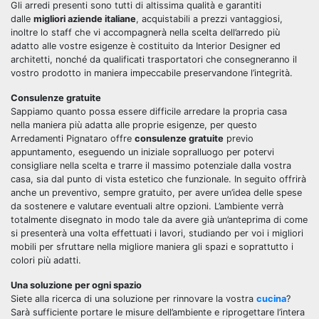
Gli arredi presenti sono tutti di altissima qualità e garantiti
dalle
migliori aziende italiane
, acquistabili a prezzi vantaggiosi,
inoltre lo staff che vi accompagnerà nella scelta dell’arredo più
adatto alle vostre esigenze è costituito da Interior Designer ed
architetti, nonché da qualificati trasportatori che consegneranno il
vostro prodotto in maniera impeccabile preservandone l’integrità.
Consulenze gratuite
Sappiamo quanto possa essere difficile arredare la propria casa
nella maniera più adatta alle proprie esigenze, per questo
Arredamenti Pignataro offre
consulenze gratuite
previo
appuntamento, eseguendo un iniziale sopralluogo per potervi
consigliare nella scelta e trarre il massimo potenziale dalla vostra
casa, sia dal punto di vista estetico che funzionale. In seguito offrirà
anche un preventivo, sempre gratuito, per avere un’idea delle spese
da sostenere e valutare eventuali altre opzioni. L’ambiente verrà
totalmente disegnato in modo tale da avere già un’anteprima di come
si presenterà una volta effettuati i lavori, studiando per voi i migliori
mobili per sfruttare nella migliore maniera gli spazi e soprattutto i
colori più adatti.
Una soluzione per ogni spazio
Siete alla ricerca di una soluzione per rinnovare la vostra
cucina
?
Sarà sufficiente portare le misure dell’ambiente e riprogettare l’intera