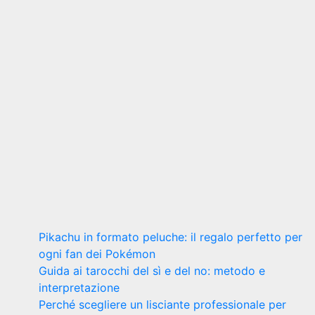
Vivere a
Napoli: i
migliori
quartieri
per una
vita
familiare
felice
7 Febbraio
2024
Riccardo
Cambelli
Pikachu in formato peluche: il regalo perfetto per
ogni fan dei Pokémon
Guida ai tarocchi del sì e del no: metodo e
interpretazione
Perché scegliere un lisciante professionale per