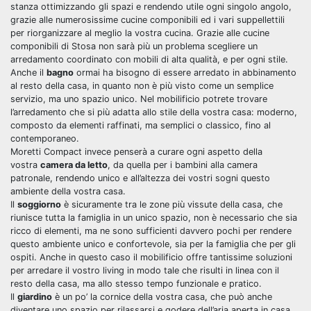
stanza ottimizzando gli spazi e rendendo utile ogni singolo angolo,
grazie alle numerosissime cucine componibili ed i vari suppellettili
per riorganizzare al meglio la vostra cucina. Grazie alle cucine
componibili di Stosa non sarà più un problema scegliere un
arredamento coordinato con mobili di alta qualità, e per ogni stile.
Anche il
bagno
ormai ha bisogno di essere arredato in abbinamento
al resto della casa, in quanto non è più visto come un semplice
servizio, ma uno spazio unico. Nel mobilificio potrete trovare
l’arredamento che si più adatta allo stile della vostra casa: moderno,
composto da elementi raffinati, ma semplici o classico, fino al
contemporaneo.
Moretti Compact invece penserà a curare ogni aspetto della
vostra
camera da letto
, da quella per i bambini alla camera
patronale, rendendo unico e all’altezza dei vostri sogni questo
ambiente della vostra casa.
Il
soggiorno
è sicuramente tra le zone più vissute della casa, che
riunisce tutta la famiglia in un unico spazio, non è necessario che sia
ricco di elementi, ma ne sono sufficienti davvero pochi per rendere
questo ambiente unico e confortevole, sia per la famiglia che per gli
ospiti. Anche in questo caso il mobilificio offre tantissime soluzioni
per arredare il vostro living in modo tale che risulti in linea con il
resto della casa, ma allo stesso tempo funzionale e pratico.
Il
giardino
è un po’ la cornice della vostra casa, che può anche
diventare uno spazio per rilassarsi e godere dell’aria aperta in casa