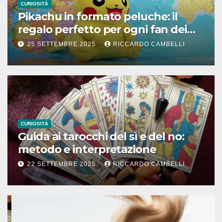
CURIOSITÀ
Pikachu in formato peluche: il
regalo perfetto per ogni fan dei
Pokémon
25 SETTEMBRE 2025
RICCARDO CAMBELLI
CURIOSITÀ
Guida ai tarocchi del sì e del no:
metodo e interpretazione
22 SETTEMBRE 2025
RICCARDO CAMBELLI