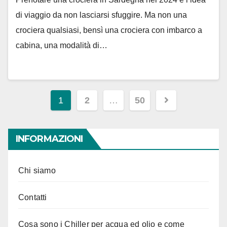
di viaggio da non lasciarsi sfuggire. Ma non una
crociera qualsiasi, bensì una crociera con imbarco a
cabina, una modalità di…
Paginazione
1
2
…
50
degli
articoli
INFORMAZIONI
Chi siamo
Contatti
Cosa sono i Chiller per acqua ed olio e come