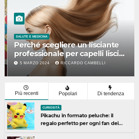
SALUTE E MEDICINA
Perché scegliere un lisciante
professionale per capelli lisci
che durano
5 MARZO 2024
RICCARDO CAMBELLI
Più recenti
Popolari
Di tendenza
CURIOSITÀ
Pikachu in formato peluche: il
regalo perfetto per ogni fan dei
Pokémon