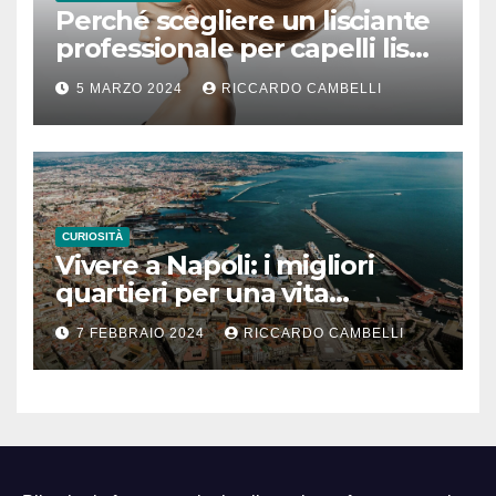
Perché scegliere un lisciante
professionale per capelli lisci
che durano
5 MARZO 2024
RICCARDO CAMBELLI
CURIOSITÀ
Vivere a Napoli: i migliori
quartieri per una vita
familiare felice
7 FEBBRAIO 2024
RICCARDO CAMBELLI