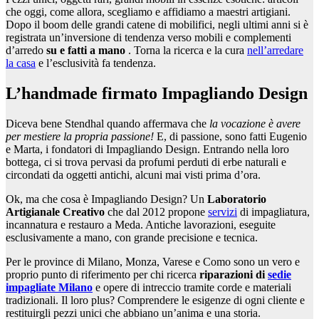
che oggi, come allora, scegliamo e affidiamo a maestri artigiani.
Dopo il boom delle grandi catene di mobilifici, negli ultimi anni si è
registrata un’inversione di tendenza verso mobili e complementi
d’arredo
su e fatti a mano
.
Torna la ricerca e la cura
nell’arredare
la casa
e l’esclusività fa tendenza.
L’handmade firmato Impagliando Design
Diceva bene Stendhal quando affermava che
la vocazione è avere
per mestiere la propria passione!
E, di passione, sono fatti Eugenio
e Marta, i fondatori di Impagliando Design.
Entrando nella loro
bottega, ci si trova pervasi da profumi perduti di erbe naturali e
circondati da oggetti antichi, alcuni mai visti prima d’ora.
Ok, ma che cosa è Impagliando Design? Un
Laboratorio
Artigianale Creativo
che dal 2012 propone
servizi
di impagliatura,
incannatura e restauro a Meda. Antiche lavorazioni, eseguite
esclusivamente a mano, con grande precisione e tecnica.
Per le province di Milano, Monza, Varese e Como sono un vero e
proprio punto di riferimento per chi ricerca
riparazioni di
sedie
impagliate Milano
e opere di intreccio tramite corde e materiali
tradizionali. Il loro plus? Comprendere le esigenze di ogni cliente e
restituirgli pezzi unici che abbiano un’anima e una storia.