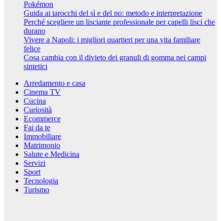
Pokémon
Guida ai tarocchi del sì e del no: metodo e interpretazione
Perché scegliere un lisciante professionale per capelli lisci che
durano
Vivere a Napoli: i migliori quartieri per una vita familiare
felice
Cosa cambia con il divieto dei granuli di gomma nei campi
sintetici
Arredamento e casa
Cinema TV
Cucina
Curiosità
Ecommerce
Fai da te
Immobiliare
Matrimonio
Salute e Medicina
Servizi
Sport
Tecnologia
Turismo