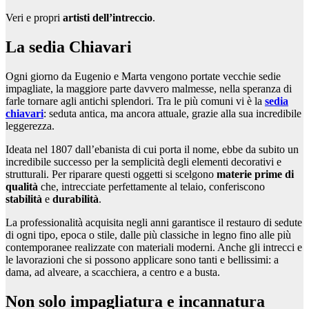
Veri e propri
artisti dell’intreccio
.
La sedia Chiavari
Ogni giorno da Eugenio e Marta vengono portate vecchie sedie
impagliate, la maggiore parte davvero malmesse, nella speranza di
farle tornare agli antichi splendori. Tra le più comuni vi è la
sedia
chiavari
: seduta antica, ma ancora attuale, grazie alla sua incredibile
leggerezza.
Ideata nel 1807 dall’ebanista di cui porta il nome, ebbe da subito un
incredibile successo per la semplicità degli elementi decorativi e
strutturali. Per riparare questi oggetti si scelgono
materie prime di
qualità
che, intrecciate perfettamente al telaio, conferiscono
stabilità
e
durabilità
.
La professionalità acquisita negli anni garantisce il restauro di sedute
di ogni tipo, epoca o stile, dalle più classiche in legno fino alle più
contemporanee realizzate con materiali moderni. Anche gli intrecci e
le lavorazioni che si possono applicare sono tanti e bellissimi: a
dama, ad alveare, a scacchiera, a centro e a busta.
Non solo impagliatura e incannatura