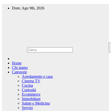
Salta
Dom. Ago 9th, 2026
al
contenuto
Home
Chi siamo
Categorie
Arredamento e casa
Cinema TV
Cucina
Curiosità
Ecommerce
Immobiliare
Salute e Medicina
Servizi