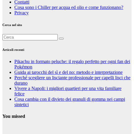
Contatti
Cosa sono i Chiller per acqua ed olio e come funzionano?
Privacy
Cerca nel sito
Articoli recenti
Pikachu in formato peluche: il regalo perfetto per ogni fan dei
Pokémon
Guida ai tarocchi del sì e del no: metodo e interpretazione
Perché scegliere un lisciante professionale per capelli lisci che
durano
Vivere a Napoli: i migliori quartieri per una vita familiare
felice
Cosa cambia con il divieto dei granuli di gomma nei campi
sintetici
You missed
Curiosità