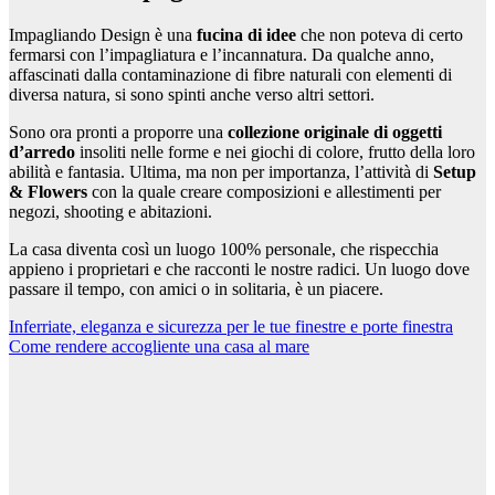
Impagliando Design è una
fucina di idee
che non poteva di certo
fermarsi con l’impagliatura e l’incannatura. Da qualche anno,
affascinati dalla contaminazione di fibre naturali con elementi di
diversa natura, si sono spinti anche verso altri settori.
Sono ora pronti a proporre una
collezione originale di oggetti
d’arredo
insoliti nelle forme e nei giochi di colore, frutto della loro
abilità e fantasia.
Ultima, ma non per importanza, l’attività di
Setup
& Flowers
con la quale creare composizioni e allestimenti per
negozi, shooting e abitazioni.
La casa diventa così un luogo 100% personale, che rispecchia
appieno i proprietari e che racconti le nostre radici.
Un luogo dove
passare il tempo, con amici o in solitaria, è un piacere.
Navigazione
Inferriate, eleganza e sicurezza per le tue finestre e porte finestra
Come rendere accogliente una casa al mare
articoli