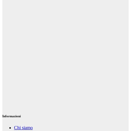
Le migliori
soluzioni per
un armadio
con poco
spazio
Gen 30, 2023
Riccardo
Cambelli
Arredamento e
casa
Storia
dell’arredamento
minimal
Lug 20, 2022
Riccardo
Cambelli
Informazioni
Chi siamo