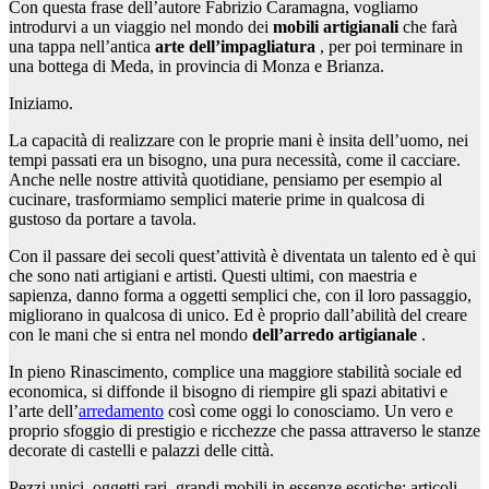
Con questa frase dell’autore Fabrizio Caramagna, vogliamo
introdurvi a un viaggio nel mondo dei
mobili artigianali
che farà
una tappa nell’antica
arte dell’impagliatura
, per poi terminare in
una bottega di Meda, in provincia di Monza e Brianza.
Iniziamo.
La capacità di realizzare con le proprie mani è insita dell’uomo, nei
tempi passati era un bisogno, una pura necessità, come il cacciare.
Anche nelle nostre attività quotidiane, pensiamo per esempio al
cucinare, trasformiamo semplici materie prime in qualcosa di
gustoso da portare a tavola.
Con il passare dei secoli quest’attività è diventata un talento ed è qui
che sono nati artigiani e artisti.
Questi ultimi, con maestria e
sapienza, danno forma a oggetti semplici che, con il loro passaggio,
migliorano in qualcosa di unico.
Ed è proprio dall’abilità del creare
con le mani che si entra nel mondo
dell’arredo artigianale
.
In pieno Rinascimento, complice una maggiore stabilità sociale ed
economica, si diffonde il bisogno di riempire gli spazi abitativi e
l’arte dell’
arredamento
così come oggi lo conosciamo.
Un vero e
proprio sfoggio di prestigio e ricchezze che passa attraverso le stanze
decorate di castelli e palazzi delle città.
Pezzi unici, oggetti rari, grandi mobili in essenze esotiche: articoli