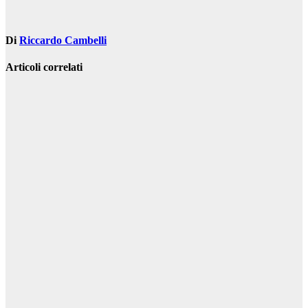
Di
Riccardo Cambelli
Articoli correlati
Arredamento e
casa
Scopri i
vantaggi del
termoconvettore
elettrico a
parete: la
scelta giusta
per il tuo
riscaldamento
Ago 17, 2023
Riccardo
Cambelli
Arredamento e
casa