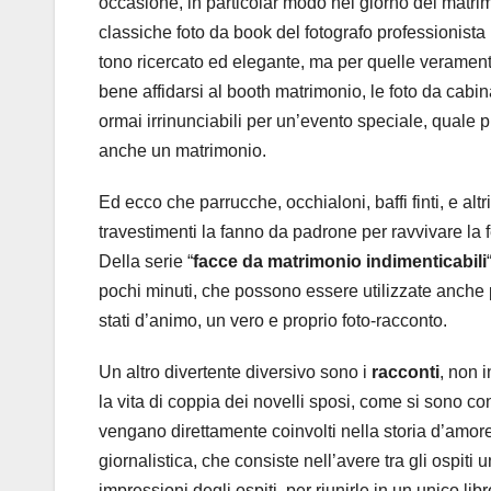
occasione, in particolar modo nel giorno del matri
classiche foto da book del fotografo professionist
tono ricercato ed elegante, ma per quelle verament
bene affidarsi al booth matrimonio, le foto da cabi
ormai irrinunciabili per un’evento speciale, quale 
anche un matrimonio.
Ed ecco che parrucche, occhialoni, baffi finti, e altri
travestimenti la fanno da padrone per ravvivare la fe
Della serie “
facce da matrimonio indimenticabili
pochi minuti, che possono essere utilizzate anche pe
stati d’animo, un vero e proprio foto-racconto.
Un altro divertente diversivo sono i
racconti
, non 
la vita di coppia dei novelli sposi, come si sono con
vengano direttamente coinvolti nella storia d’amore
giornalistica, che consiste nell’avere tra gli ospiti
impressioni degli ospiti, per riunirle in un unico libr