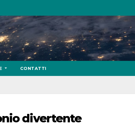
IE
CONTATTI
nio divertente