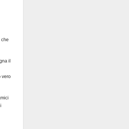
, che
gna il
o vero
amici
i