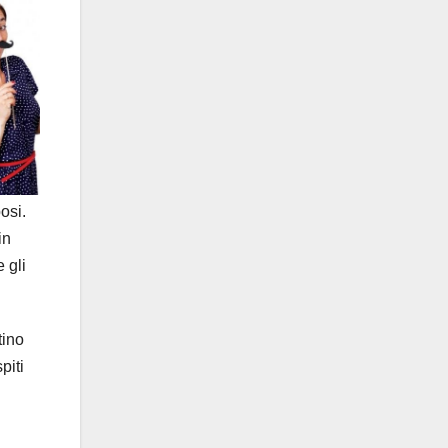
osi.
in
 gli
tino
piti