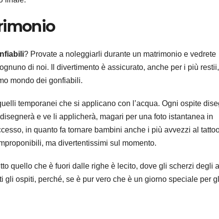
rimonio
fiabili
? Provate a noleggiarli durante un matrimonio e vedrete
ognuno di noi. Il divertimento è assicurato, anche per i più restii
imo mondo dei gonfiabili.
quelli temporanei che si applicano con l’acqua. Ogni ospite dise
i disegnerà e ve li applicherà, magari per una foto istantanea in
cesso, in quanto fa tornare bambini anche i più avvezzi al tatto
 improponibili, ma divertentissimi sul momento.
o quello che è fuori dalle righe è lecito, dove gli scherzi degli 
tti gli ospiti, perché, se è pur vero che è un giorno speciale per gl