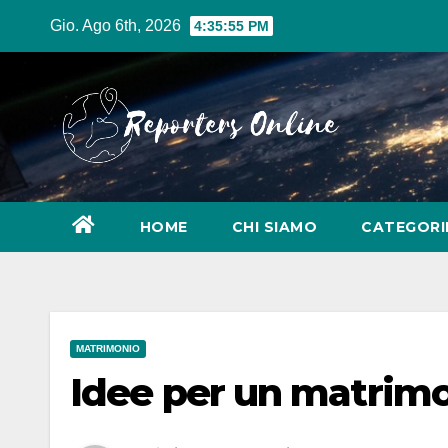
Salta
Gio. Ago 6th, 2026
4:35:57 PM
al
contenuto
HOME
CHI SIAMO
CATEGOR
MATRIMONIO
Idee per un matrimo