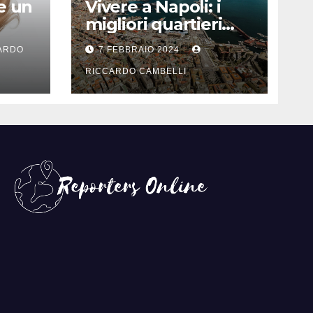
e un
Vivere a Napoli: i
migliori quartieri
er
per una vita
ARDO
7 FEBBRAIO 2024
familiare felice
RICCARDO CAMBELLI