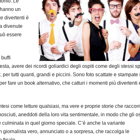
monio. Le
a hanno un
e divertenti è
na divenute
può essere
 buffi
sta, avere dei ricordi goliardici degli ospiti come degli stessi sp
“, per tutti quanti, grandi e piccini. Sono foto scattate e stampate 
r fare un book alternativo, che catturi i momenti più divertenti e
intesi come letture qualsiasi, ma vere e proprie storie che raccon
osciuti, aneddoti della loro vita sentimentale, in modo che gli os
 culminata in quel giorno speciale. C’è anche la variante
 un giornalista vero, annunciato o a sorpresa, che raccolga le
o finale.