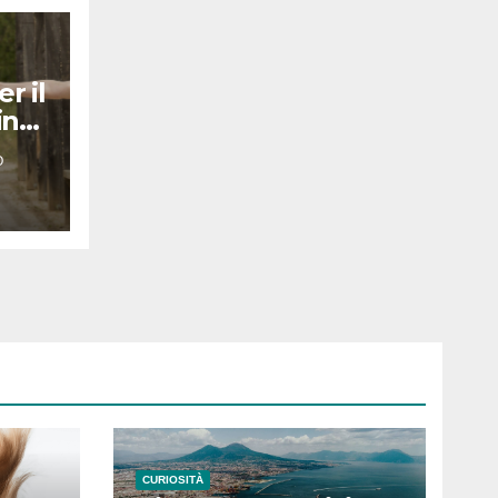
er il
in
O
CURIOSITÀ