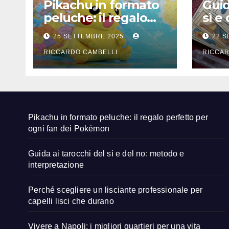
Pikachu in formato
Guid
peluche: il regalo
sì e
perfetto per ogni
e in
25 SETTEMBRE 2025
22 
fan dei Pokémon
RICCARDO CAMBELLI
RICCAR
Pikachu in formato peluche: il regalo perfetto per
ogni fan dei Pokémon
Guida ai tarocchi del sì e del no: metodo e
interpretazione
Perché scegliere un lisciante professionale per
capelli lisci che durano
Vivere a Napoli: i migliori quartieri per una vita