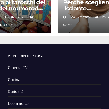
a ai tarocchi del
Perché sceglier
 del no: metodo
lisciante
terpretazione
professionale p
SETTEMBRE 2025
5 MARZO 2024
RICC
capelli lisci che
DO CAMBELLI
durano
CAMBELLI
Arredamento e casa
Cinema TV
Cucina
Curiosità
Ecommerce