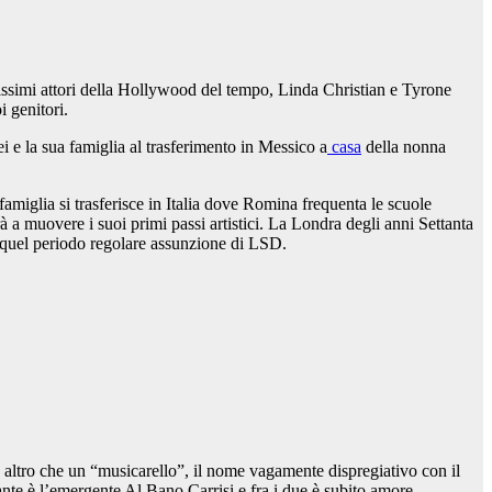
ssimi attori della Hollywood del tempo, Linda Christian e Tyrone
i genitori.
e la sua famiglia al trasferimento in Messico a
casa
della nonna
miglia si trasferisce in Italia dove Romina frequenta le scuole
a muovere i suoi primi passi artistici. La Londra degli anni Settanta
n quel periodo regolare assunzione di LSD.
è altro che un “musicarello”, il nome vagamente dispregiativo con il
tante è l’emergente Al Bano Carrisi e fra i due è subito amore.