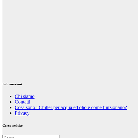
Gen 12, 2021
Riccardo
Cambelli
Cinema TV
Migliori film
di Natale
americani e
italiani
Dic 13, 2020
Riccardo
Cambelli
Informazioni
Chi siamo
Contatti
Cosa sono i Chiller per acqua ed olio e come funzionano?
Privacy
Cerca nel sito