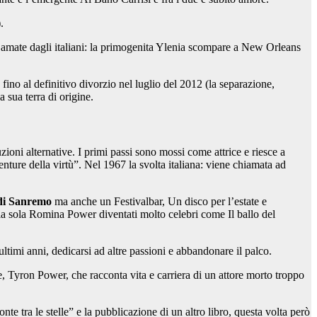
.
ù amate dagli italiani: la primogenita Ylenia scompare a New Orleans
ino al definitivo divorzio nel luglio del 2012 (la separazione,
 sua terra di origine.
uzioni alternative. I primi passi sono mossi come attrice e riesce a
nture della virtù”. Nel 1967 la svolta italiana: viene chiamata ad
l di Sanremo
ma anche un Festivalbar, Un disco per l’estate e
lla sola Romina Power diventati molto celebri come Il ballo del
timi anni, dedicarsi ad altre passioni e abbandonare il palco.
dre, Tyron Power, che racconta vita e carriera di un attore morto troppo
te tra le stelle” e la pubblicazione di un altro libro, questa volta però