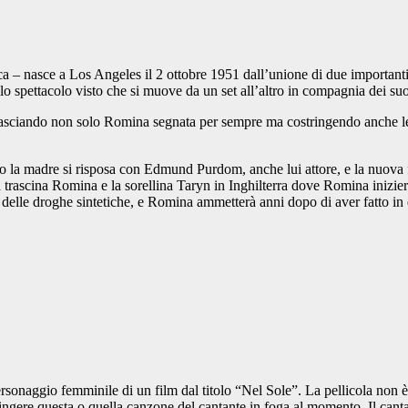
 – nasce a Los Angeles il 2 ottobre 1951 dall’unione di due importanti
lo spettacolo visto che si muove da un set all’altro in compagnia dei suo
asciando non solo Romina segnata per sempre ma costringendo anche lei 
 la madre si risposa con Edmund Purdom, anche lui attore, e la nuova fa
rascina Romina e la sorellina Taryn in Inghilterra dove Romina inizierà 
o delle droghe sintetiche, e Romina ammetterà anni dopo di aver fatto i
rsonaggio femminile di un film dal titolo “Nel Sole”. La pellicola non 
 spingere questa o quella canzone del cantante in foga al momento. Il can