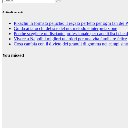
Articoli recenti
Pikachu in formato peluche: il regalo perfetto per ogni fan de
Guida ai tarocchi del sì e del no: metodo e interpretazione
Perché scegliere un lisciante professionale per capelli lisci che 
Vivere a Napoli: i migliori quartieri per una vita familiare felice
Cosa cambia con il divieto dei granuli di gomma nei campi sinte
You missed
Curiosità
Pikachu in
formato
peluche: il
regalo perfetto
per ogni fan
dei Pokémon
25 Settembre
2025
Riccardo
Cambelli