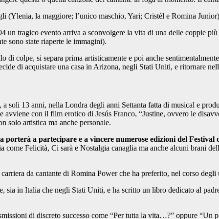
gli (Ylenia, la maggiore; l’unico maschio, Yari; Cristèl e Romina Junior)
94 un tragico evento arriva a sconvolgere la vita di una delle coppie pi
nte sono state riaperte le immagini).
o di colpe, si separa prima artisticamente e poi anche sentimentalmente f
de di acquistare una casa in Arizona, negli Stati Uniti, e ritornare nella
, a soli 13 anni, nella Londra degli anni Settanta fatta di musical e prod
e avviene con il film erotico di Jesús Franco, “Justine, ovvero le disavve
non solo artistica ma anche personale.
, la porterà a partecipare e a vincere numerose edizioni del Festiva
ia come Felicità, Ci sarà e Nostalgia canaglia ma anche alcuni brani de
rriera da cantante di Romina Power che ha preferito, nel corso degli ul
, sia in Italia che negli Stati Uniti, e ha scritto un libro dedicato al pa
asmissioni di discreto successo come “Per tutta la vita…?” oppure “Un pon