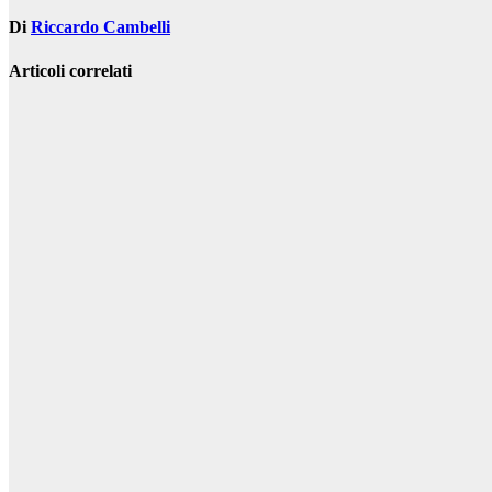
Di
Riccardo Cambelli
Articoli correlati
Cinema TV
Scuola di
montaggio: le
materie da
studiare per
diventare
esperti
Dic 19, 2022
Riccardo
Cambelli
Cinema TV
Le migliori
serie tv da
vedere nel
2021