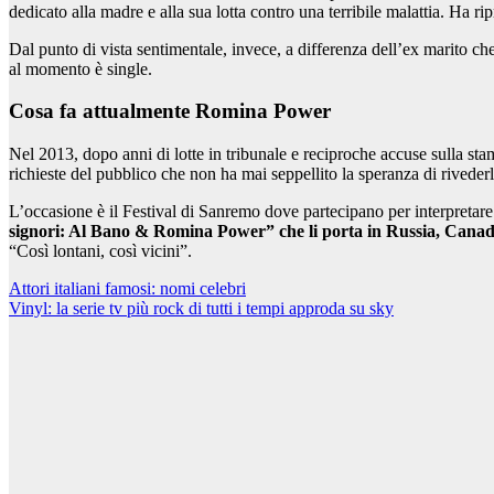
dedicato alla madre e alla sua lotta contro una terribile malattia. Ha ri
Dal punto di vista sentimentale, invece, a differenza dell’ex marito che
al momento è single.
Cosa fa attualmente Romina Power
Nel 2013, dopo anni di lotte in tribunale e reciproche accuse sulla st
richieste del pubblico che non ha mai seppellito la speranza di rivede
L’occasione è il Festival di Sanremo dove partecipano per interpretare
signori: Al Bano & Romina Power” che li porta in Russia, Canada
“Così lontani, così vicini”.
Navigazione
Attori italiani famosi: nomi celebri
Vinyl: la serie tv più rock di tutti i tempi approda su sky
articoli