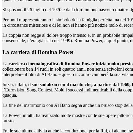
Si sposano il 26 luglio del 1970 e dalla loro unione nascono quattro fi
Per anni rappresenteranno il simbolo della famiglia perfetta ma nel 19
in circostanze misteriose e di lei non si hanno più notizie (solo di rece
La coppia non regge al dolore troppo intenso e, in un probabile rimpall
consensuale, c’era già stata nel 1999). Romina Power, a quel punto, deci
La carriera di Romina Power
La
carriera cinematografica di Romina Power inizia molto presto
collezionare ben 14 ruoli in soli quattro anni, non senza scivoloni com
interpretare il film di Al Bano e questo incontro cambierà la sua vita 
Inizia, infatti,
il suo sodalizio con il marito che, a partire dal 1969
l’Eurovision Song Contest. Molti i successi indimenticabili della copp
quaqua.
La fine del matrimonio con Al Bano segna anche un brusco stop della ca
La Power, infatti, ha realizzato molte mostre con le sue opere pittoriche
presto.
Fra le sue ultime attività anche la conduzione, per la Rai, di alcune tr