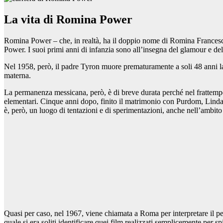
La vita di Romina Power
Romina Power – che, in realtà, ha il doppio nome di Romina Francesca
Power. I suoi primi anni di infanzia sono all’insegna del glamour e del
Nel 1958, però, il padre Tyron muore prematuramente a soli 48 anni l
materna.
La permanenza messicana, però, è di breve durata perché nel frattempo
elementari. Cinque anni dopo, finito il matrimonio con Purdom, Linda t
è, però, un luogo di tentazioni e di sperimentazioni, anche nell’ambit
Quasi per caso, nel 1967, viene chiamata a Roma per interpretare il pe
quale si era soliti identificare quei film realizzati semplicemente per