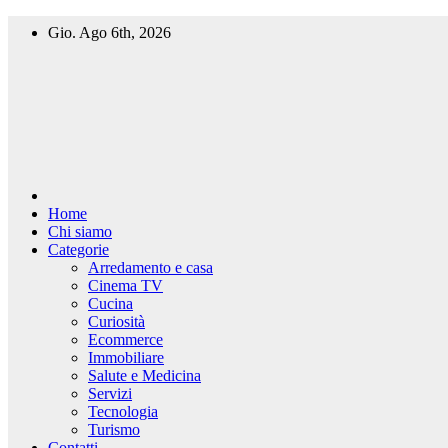
Salta
Gio. Ago 6th, 2026
al
contenuto
Home
Chi siamo
Categorie
Arredamento e casa
Cinema TV
Cucina
Curiosità
Ecommerce
Immobiliare
Salute e Medicina
Servizi
Tecnologia
Turismo
Contatti