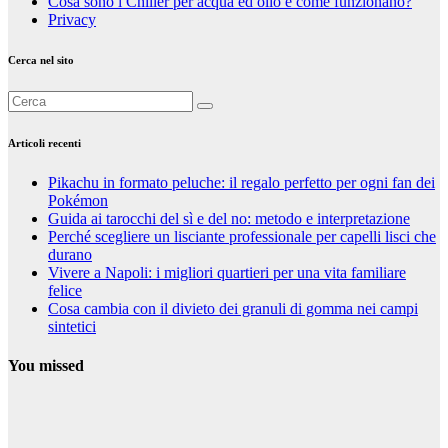
Cosa sono i Chiller per acqua ed olio e come funzionano?
Privacy
Cerca nel sito
Articoli recenti
Pikachu in formato peluche: il regalo perfetto per ogni fan dei
Pokémon
Guida ai tarocchi del sì e del no: metodo e interpretazione
Perché scegliere un lisciante professionale per capelli lisci che
durano
Vivere a Napoli: i migliori quartieri per una vita familiare
felice
Cosa cambia con il divieto dei granuli di gomma nei campi
sintetici
You missed
Curiosità
Pikachu in