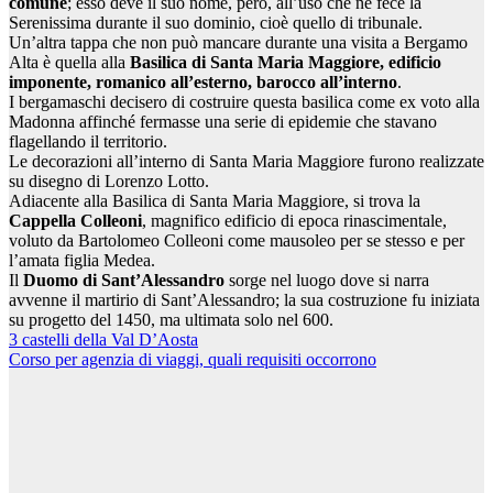
comune
; esso deve il suo nome, però, all’uso che ne fece la
Serenissima durante il suo dominio, cioè quello di tribunale.
Un’altra tappa che non può mancare durante una visita a Bergamo
Alta è quella alla
Basilica di Santa Maria Maggiore, edificio
imponente, romanico all’esterno, barocco all’interno
.
I bergamaschi decisero di costruire questa basilica come ex voto alla
Madonna affinché fermasse una serie di epidemie che stavano
flagellando il territorio.
Le decorazioni all’interno di Santa Maria Maggiore furono realizzate
su disegno di Lorenzo Lotto.
Adiacente alla Basilica di Santa Maria Maggiore, si trova la
Cappella Colleoni
, magnifico edificio di epoca rinascimentale,
voluto da Bartolomeo Colleoni come mausoleo per se stesso e per
l’amata figlia Medea.
Il
Duomo di Sant’Alessandro
sorge nel luogo dove si narra
avvenne il martirio di Sant’Alessandro; la sua costruzione fu iniziata
su progetto del 1450, ma ultimata solo nel 600.
Navigazione
3 castelli della Val D’Aosta
Corso per agenzia di viaggi, quali requisiti occorrono
articoli