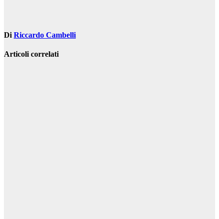
Di
Riccardo Cambelli
Articoli correlati
Turismo
Crociera
Sardegna,
scopri i
vantaggi
dell’imbarco a
cabina
Nov 28, 2023
Riccardo
Cambelli
Turismo
Viaggiare in
grande stile:
perché