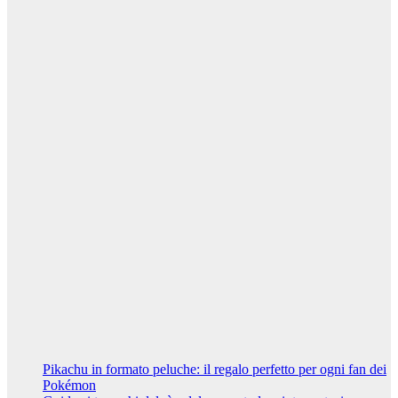
scegliere un
lisciante
professionale
per capelli lisci
che durano
5 Marzo 2024
Riccardo
Cambelli
Curiosità
Vivere a
Napoli: i
migliori
quartieri per
una vita
familiare felice
7 Febbraio
2024
Riccardo
Cambelli
Pikachu in formato peluche: il regalo perfetto per ogni fan dei
Pokémon