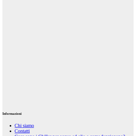
noleggiare uno
yacht con
equipaggio
Ott 17, 2023
Riccardo
Cambelli
Turismo
Visitare la
Grecia in
yacht, gli
ormeggi più
spettacolari
Giu 8, 2023
Riccardo
Cambelli
Informazioni
Chi siamo
Contatti