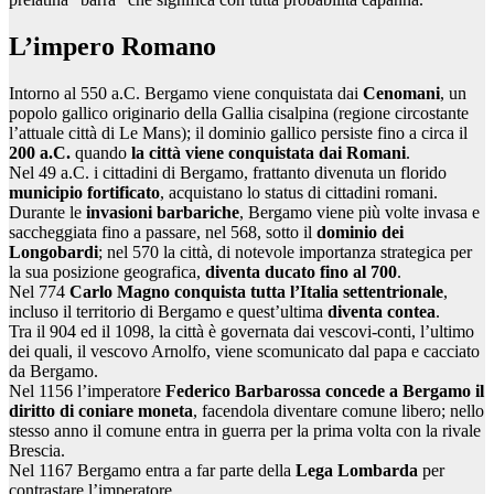
L’impero Romano
Intorno al 550 a.C. Bergamo viene conquistata dai
Cenomani
, un
popolo gallico originario della Gallia cisalpina (regione circostante
l’attuale città di Le Mans); il dominio gallico persiste fino a circa il
200 a.C.
quando
la città viene conquistata dai Romani
.
Nel 49 a.C. i cittadini di Bergamo, frattanto divenuta un florido
municipio fortificato
, acquistano lo status di cittadini romani.
Durante le
invasioni barbariche
, Bergamo viene più volte invasa e
saccheggiata fino a passare, nel 568, sotto il
dominio dei
Longobardi
; nel 570 la città, di notevole importanza strategica per
la sua posizione geografica,
diventa ducato fino al 700
.
Nel 774
Carlo Magno conquista tutta l’Italia settentrionale
,
incluso il territorio di Bergamo e quest’ultima
diventa contea
.
Tra il 904 ed il 1098, la città è governata dai vescovi-conti, l’ultimo
dei quali, il vescovo Arnolfo, viene scomunicato dal papa e cacciato
da Bergamo.
Nel 1156 l’imperatore
Federico Barbarossa concede a Bergamo il
diritto di coniare moneta
, facendola diventare comune libero; nello
stesso anno il comune entra in guerra per la prima volta con la rivale
Brescia.
Nel 1167 Bergamo entra a far parte della
Lega Lombarda
per
contrastare l’imperatore.