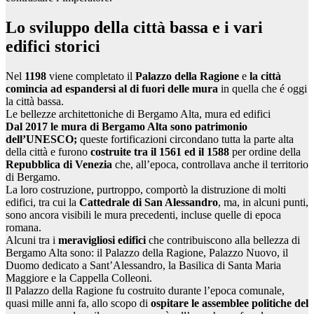
Lo sviluppo della città bassa e i vari
edifici storici
Nel
1198
viene completato il
Palazzo della Ragione
e
la città
comincia ad espandersi al di fuori delle mura
in quella che é oggi
la città bassa.
Le bellezze architettoniche di Bergamo Alta, mura ed edifici
Dal 2017 le mura di Bergamo Alta sono patrimonio
dell’UNESCO;
queste fortificazioni circondano tutta la parte alta
della città e furono
costruite tra il 1561 ed il 1588
per ordine della
Repubblica di Venezia
che, all’epoca, controllava anche il territorio
di Bergamo.
La loro costruzione, purtroppo, comportò la distruzione di molti
edifici, tra cui la
Cattedrale di San Alessandro
, ma, in alcuni punti,
sono ancora visibili le mura precedenti, incluse quelle di epoca
romana.
Alcuni tra i
meravigliosi edifici
che contribuiscono alla bellezza di
Bergamo Alta sono: il Palazzo della Ragione, Palazzo Nuovo, il
Duomo dedicato a Sant’Alessandro, la Basilica di Santa Maria
Maggiore e la Cappella Colleoni.
Il Palazzo della Ragione fu costruito durante l’epoca comunale,
quasi mille anni fa, allo scopo di
ospitare le assemblee politiche del