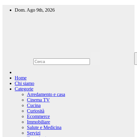
Salta
Dom. Ago 9th, 2026
al
contenuto
Home
Chi siamo
Categorie
Arredamento e casa
Cinema TV
Cucina
Curiosità
Ecommerce
Immobiliare
Salute e Medicina
Servizi