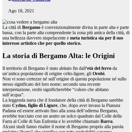
Ago 18, 2021
La città di
Bergamo
è convenzionalmente divisa in parte alta e parte
bassa, con la parte alta comprendente la zona più antica della città, di
una bellezza davvero stupefacente e
meta turistica sia per il suo
interesse artistico che per quello storico.
La storia di Bergamo Alta: le Origini
Il territorio di Bergamo è stato abitato fin dall
‘età del ferro
da
un’antica popolazione di origine celto-ligure, gli
Orobi
.
Non vi sono certezze né sull’origine di questa popolazione né sullo
stesso significato del loro nome; secondo una recente
interpretazione, orobi significherebbe “coloro che abitano
sull’acqua”.
La leggenda narra che il fondatore della città di Bergamo sarebbe
stato
Cydno, figlio di Ligure
, che, dopo aver invaso la Pianura
Padana ed essere arrivato fino alla zona dell’odierna Bergamo,
avrebbe tracciato con un aratro un solco quadrato dal Colle della
Farra al Colle di San Eufemia e lo avrebbe chiamato
Barra
.
Alcuni studi fanno risalire il nome di Bergamo proprio alla parola
prelatina “barra” che significa con tutta probabilità capanna.