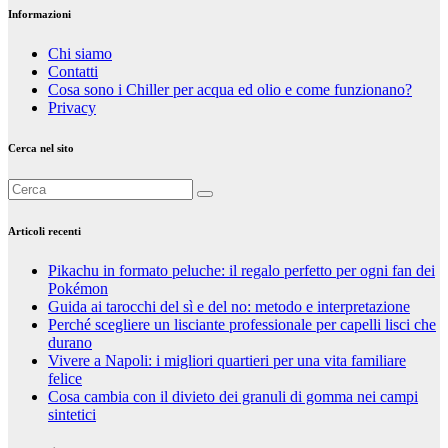
Informazioni
Chi siamo
Contatti
Cosa sono i Chiller per acqua ed olio e come funzionano?
Privacy
Cerca nel sito
Articoli recenti
Pikachu in formato peluche: il regalo perfetto per ogni fan dei
Pokémon
Guida ai tarocchi del sì e del no: metodo e interpretazione
Perché scegliere un lisciante professionale per capelli lisci che
durano
Vivere a Napoli: i migliori quartieri per una vita familiare
felice
Cosa cambia con il divieto dei granuli di gomma nei campi
sintetici