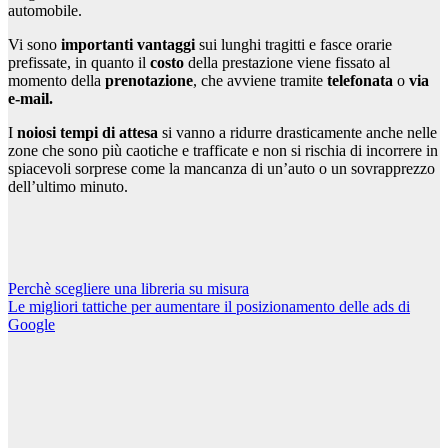
automobile.
Vi sono
importanti vantaggi
sui lunghi tragitti e fasce orarie
prefissate, in quanto il
costo
della prestazione viene fissato al
momento della
prenotazione
, che avviene tramite
telefonata
o
via
e-mail.
I
noiosi tempi di attesa
si vanno a ridurre drasticamente anche nelle
zone che sono più caotiche e trafficate e non si rischia di incorrere in
spiacevoli sorprese come la mancanza di un’auto o un sovrapprezzo
dell’ultimo minuto.
Navigazione
Perchè scegliere una libreria su misura
Le migliori tattiche per aumentare il posizionamento delle ads di
articoli
Google