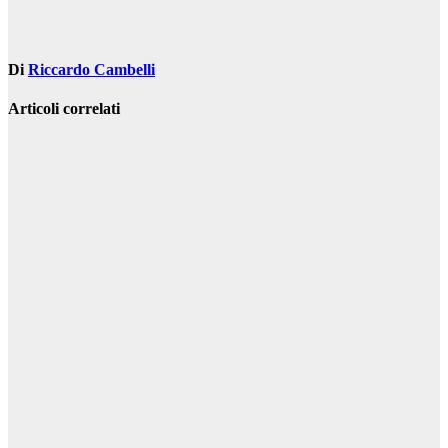
Di
Riccardo Cambelli
Articoli correlati
Servizi
Attrezzature
mobili per il
riciclaggio dei
rottami
metallici: un
vantaggio
produttivo per
un’azienda
Gen 26, 2024
Riccardo
Cambelli
Servizi
Il segreto delle