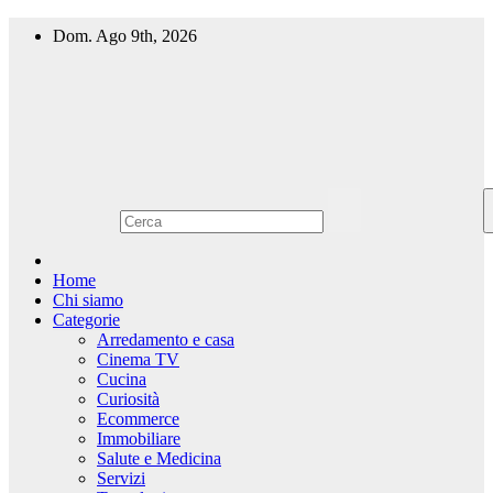
Salta
Dom. Ago 9th, 2026
al
contenuto
Home
Chi siamo
Categorie
Arredamento e casa
Cinema TV
Cucina
Curiosità
Ecommerce
Immobiliare
Salute e Medicina
Servizi