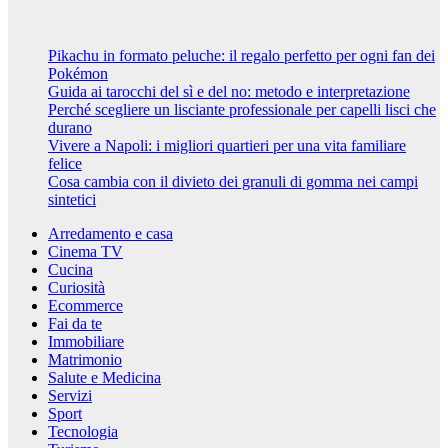
2024
Riccardo
Cambelli
Pikachu in formato peluche: il regalo perfetto per ogni fan dei
Pokémon
Guida ai tarocchi del sì e del no: metodo e interpretazione
Perché scegliere un lisciante professionale per capelli lisci che
durano
Vivere a Napoli: i migliori quartieri per una vita familiare
felice
Cosa cambia con il divieto dei granuli di gomma nei campi
sintetici
Arredamento e casa
Cinema TV
Cucina
Curiosità
Ecommerce
Fai da te
Immobiliare
Matrimonio
Salute e Medicina
Servizi
Sport
Tecnologia