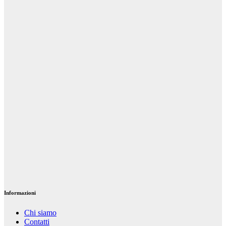
risparmiando
Dic 22, 2023
Riccardo
Cambelli
Servizi
Acquistare su
moto-
sound.com:
Convenienza,
scelta e
sicurezza a
portata di
mano
Nov 9, 2023
Riccardo
Cambelli
Informazioni
Chi siamo
Contatti