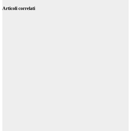
Articoli correlati
Servizi
Attrezzature
mobili per il
riciclaggio dei
rottami
metallici: un
vantaggio
produttivo per
un’azienda
Gen 26, 2024
Riccardo
Cambelli
Servizi
Il segreto delle
spedizioni
economiche:
come inviare
pacchi