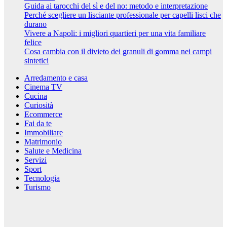
Guida ai tarocchi del sì e del no: metodo e interpretazione
Perché scegliere un lisciante professionale per capelli lisci che
durano
Vivere a Napoli: i migliori quartieri per una vita familiare
felice
Cosa cambia con il divieto dei granuli di gomma nei campi
sintetici
Arredamento e casa
Cinema TV
Cucina
Curiosità
Ecommerce
Fai da te
Immobiliare
Matrimonio
Salute e Medicina
Servizi
Sport
Tecnologia
Turismo