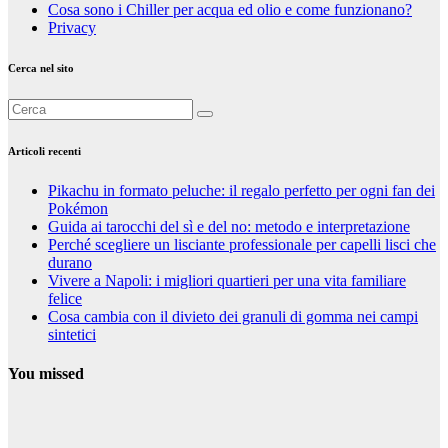
Cosa sono i Chiller per acqua ed olio e come funzionano?
Privacy
Cerca nel sito
Articoli recenti
Pikachu in formato peluche: il regalo perfetto per ogni fan dei
Pokémon
Guida ai tarocchi del sì e del no: metodo e interpretazione
Perché scegliere un lisciante professionale per capelli lisci che
durano
Vivere a Napoli: i migliori quartieri per una vita familiare
felice
Cosa cambia con il divieto dei granuli di gomma nei campi
sintetici
You missed
Curiosità