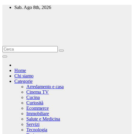
Salta
Sab. Ago 8th, 2026
al
contenuto
Home
Chi siamo
Categorie
Arredamento e casa
Cinema TV
Cucina
Curiosità
Ecommerce
Immobiliare
Salute e Medicina
Servizi
Tecnologia