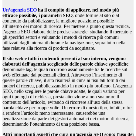
Un’agenzia SEO
ha il compito di applicare, nel modo più
efficace possibile, i parametri SEO
, onde fornire al sito o al
contenuto da pubblicizzare, la migliore posizione possibile
all’interno dei motori di ricerca. Per mettere a punto questa tecnica,
l’agenzia SEO elabora delle precise strategie, studiando il mercato e
gli specifici settori e valutando i metodi di ricerca più comuni
utilizzati dagli internauti durante la navigazione, soprattutto nella
fase relativa alla ricerca di prodotti da acquistare.
Il sito web e tutti i contenuti presenti al suo interno, vengono
elaborati dell’agenzia scegliendo delle parole chiave specifiche
,
denominate tag, le quali ricorrono assiduamente tra le ricerche sul
web effettuate dai potenziali clienti. Attraverso l’inserimento di
queste parole chiave, il sito risulterà in cima ai risultati forniti dai
motori di ricerca, pubblicizzandolo in modo più proficuo. L’agenzia
SEO, nello scegliere le parole chiave adatte, le quali variano per
ogni tipologia di richiesta, presta attenzione a non snaturare il
contenuto dell’articolo, evitando di ricorrere all’uso della stessa
parola chiave per troppe volte. Un errore di questo tipo, infatti, oltre
a rendere l’articolo meno interessante, causerebbe una
penalizzazione da parte dei gestori automatici dei motori di ricerca,
determinando l’ottenimento di una posizione bassa.
Altri importanti aspetti che cura un’agenzia SEO sono: l’uso dei