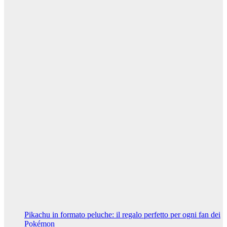
Perché
scegliere un
lisciante
professionale
per capelli lisci
che durano
5 Marzo 2024
Riccardo
Cambelli
Curiosità
Vivere a
Napoli: i
migliori
quartieri per
una vita
familiare felice
7 Febbraio
2024
Riccardo
Cambelli
Pikachu in formato peluche: il regalo perfetto per ogni fan dei
Pokémon