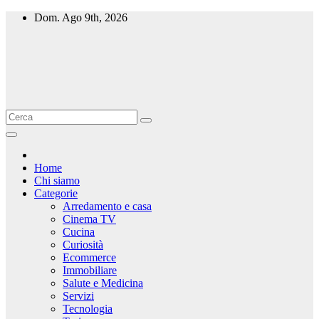
Salta
Dom. Ago 9th, 2026
al
contenuto
Home
Chi siamo
Categorie
Arredamento e casa
Cinema TV
Cucina
Curiosità
Ecommerce
Immobiliare
Salute e Medicina
Servizi
Tecnologia