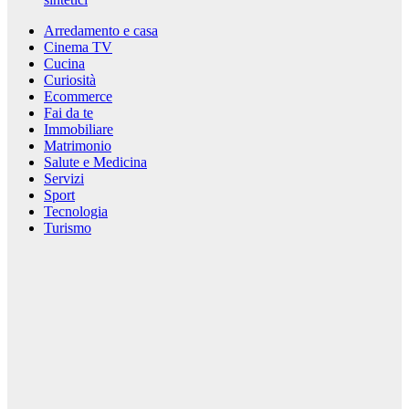
Arredamento e casa
Cinema TV
Cucina
Curiosità
Ecommerce
Fai da te
Immobiliare
Matrimonio
Salute e Medicina
Servizi
Sport
Tecnologia
Turismo