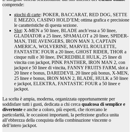
comprende:
giochi di carte
: POKER, BACCARAT, RED DOG, SETTE
E MEZZO, CASINO HOLD’EM; ottima grafica e precisione
le caratteristiche di questa sezione.
Slot
: X-MEN a 50 linee, BLADE anch’essa a 50 linee,
GLADIATOR a 25 linee, SPAMALOT a 20 linee, SPIDER-
MAN, THE AVENGERS, IRON MAN 3, CAPTAIN
AMERICA, WOLVERINE, MARVEL ROULETTE,
FANTASTIC FOUR a 20 linee, GHOST RIDER, THOR a
cinque rulli e 30 linee, INCREDIBLE HULK, 25 linee di
vincita con jackpot, PINK PANTHER, IRON MAN 2, con
jackpot e 50 linee di vincita, FANNY FRUITS FARM, slot a
20 linee e bonus, DAREDEVIL 20 linee più bonus, X-MEN,
25 linee e bonus, IRON MAN 2, BLADE, HULK a 50 linee
e jackpot, ELEKTRA, FANTASTIC FOUR a 50 linee e
jackpot.
La scelta è ampia, moderna, organizzata opportunamente per
soddisfare tutti i gusti, dedicata a chi cerca
qualcosa di semplice e
divertente
e anche a coloro, più esperti, che ricercano le
particolarità, le occasioni importanti, la perfezione grafica unita
all’ebbrezza della conquista della combinazione vincente o
dell’intero jackpot.