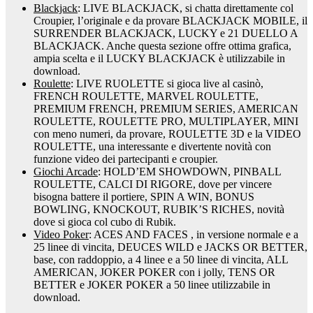
Blackjack
: LIVE BLACKJACK, si chatta direttamente col
Croupier, l’originale e da provare BLACKJACK MOBILE, il
SURRENDER BLACKJACK, LUCKY e 21 DUELLO A
BLACKJACK. Anche questa sezione offre ottima grafica,
ampia scelta e il LUCKY BLACKJACK è utilizzabile in
download.
Roulette
: LIVE RUOLETTE si gioca live al casinò,
FRENCH ROULETTE, MARVEL ROULETTE,
PREMIUM FRENCH, PREMIUM SERIES, AMERICAN
ROULETTE, ROULETTE PRO, MULTIPLAYER, MINI
con meno numeri, da provare, ROULETTE 3D e la VIDEO
ROULETTE, una interessante e divertente novità con
funzione video dei partecipanti e croupier.
Giochi Arcade
: HOLD’EM SHOWDOWN, PINBALL
ROULETTE, CALCI DI RIGORE, dove per vincere
bisogna battere il portiere, SPIN A WIN, BONUS
BOWLING, KNOCKOUT, RUBIK’S RICHES, novità
dove si gioca col cubo di Rubik.
Video Poker
: ACES AND FACES , in versione normale e a
25 linee di vincita, DEUCES WILD e JACKS OR BETTER,
base, con raddoppio, a 4 linee e a 50 linee di vincita, ALL
AMERICAN, JOKER POKER con i jolly, TENS OR
BETTER e JOKER POKER a 50 linee utilizzabile in
download.