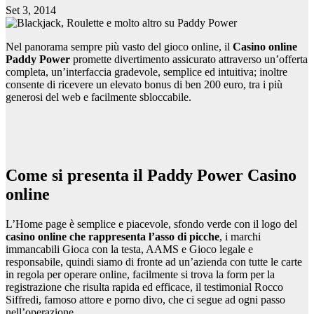
Set 3, 2014
Nel panorama sempre più vasto del gioco online, il
Casino online
Paddy Power
promette divertimento assicurato attraverso un’offerta
completa, un’interfaccia gradevole, semplice ed intuitiva; inoltre
consente di ricevere un elevato bonus di ben 200 euro, tra i più
generosi del web e facilmente sbloccabile.
Come si presenta il Paddy Power Casino
online
L’Home page è semplice e piacevole, sfondo verde con il logo del
casino online che rappresenta l’asso di picche
, i marchi
immancabili Gioca con la testa, AAMS e Gioco legale e
responsabile, quindi siamo di fronte ad un’azienda con tutte le carte
in regola per operare online, facilmente si trova la form per la
registrazione che risulta rapida ed efficace, il testimonial Rocco
Siffredi, famoso attore e porno divo, che ci segue ad ogni passo
nell’operazione.