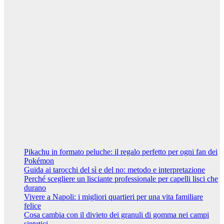
5 Marzo 2024
Riccardo
Cambelli
Curiosità
Vivere a
Napoli: i
migliori
quartieri per
una vita
familiare felice
7 Febbraio
2024
Riccardo
Cambelli
Pikachu in formato peluche: il regalo perfetto per ogni fan dei
Pokémon
Guida ai tarocchi del sì e del no: metodo e interpretazione
Perché scegliere un lisciante professionale per capelli lisci che
durano
Vivere a Napoli: i migliori quartieri per una vita familiare
felice
Cosa cambia con il divieto dei granuli di gomma nei campi
sintetici