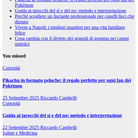
Pokémon
Guida ai tarocchi del sì e del no: metodo e interpretazione
Perché scegliere un lisciante professionale per capelli lisci che
durano
Vivere a Napoli: i migliori quartieri per una vita familiare
felice
Cosa cambia con il divieto dei granuli di gomma nei campi
sintetici
You missed
Curiosità
Pikachu in formato peluche: il regalo perfetto per ogni fan dei
Pokémon
25 Settembre 2025
Riccardo Cambelli
Curiosità
Guida ai tarocchi del sì e del no: metodo e interpretazione
22 Settembre 2025
Riccardo Cambelli
Salute e Medicina