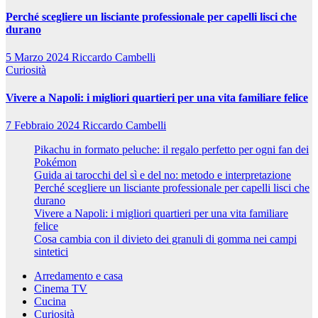
Perché scegliere un lisciante professionale per capelli lisci che
durano
5 Marzo 2024
Riccardo Cambelli
Curiosità
Vivere a Napoli: i migliori quartieri per una vita familiare felice
7 Febbraio 2024
Riccardo Cambelli
Pikachu in formato peluche: il regalo perfetto per ogni fan dei
Pokémon
Guida ai tarocchi del sì e del no: metodo e interpretazione
Perché scegliere un lisciante professionale per capelli lisci che
durano
Vivere a Napoli: i migliori quartieri per una vita familiare
felice
Cosa cambia con il divieto dei granuli di gomma nei campi
sintetici
Arredamento e casa
Cinema TV
Cucina
Curiosità