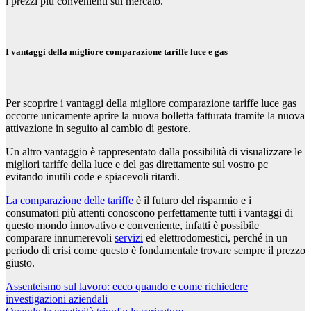
i prezzi più convenienti sul mercato.
I vantaggi della migliore comparazione tariffe luce e gas
Per scoprire i vantaggi della migliore comparazione tariffe luce gas
occorre unicamente aprire la nuova bolletta fatturata tramite la nuova
attivazione in seguito al cambio di gestore.
Un altro vantaggio è rappresentato dalla possibilità di visualizzare le
migliori tariffe della luce e del gas direttamente sul vostro pc
evitando inutili code e spiacevoli ritardi.
La comparazione delle tariffe
è il futuro del risparmio e i
consumatori più attenti conoscono perfettamente tutti i vantaggi di
questo mondo innovativo e conveniente, infatti è possibile
comparare innumerevoli
servizi
ed elettrodomestici, perché in un
periodo di crisi come questo è fondamentale trovare sempre il prezzo
giusto.
Navigazione
Assenteismo sul lavoro: ecco quando e come richiedere
investigazioni aziendali
articoli