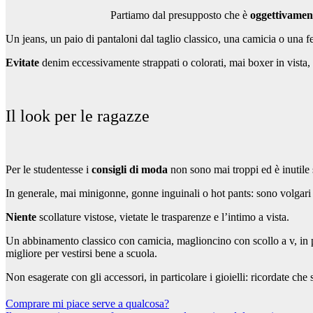
Partiamo dal presupposto che è
oggettivament
Un jeans, un paio di pantaloni dal taglio classico, una camicia o una f
Evitate
denim eccessivamente strappati o colorati, mai boxer in vista, b
Il look per le ragazze
Per le studentesse i
consigli di moda
non sono mai troppi ed è inutile 
In generale, mai minigonne, gonne inguinali o hot pants: sono volgari e
Niente
scollature vistose, vietate le trasparenze e l’intimo a vista.
Un abbinamento classico con camicia, maglioncino con scollo a v, in pr
migliore per vestirsi bene a scuola.
Non esagerate con gli accessori, in particolare i gioielli: ricordate che 
Navigazione
Comprare mi piace serve a qualcosa?