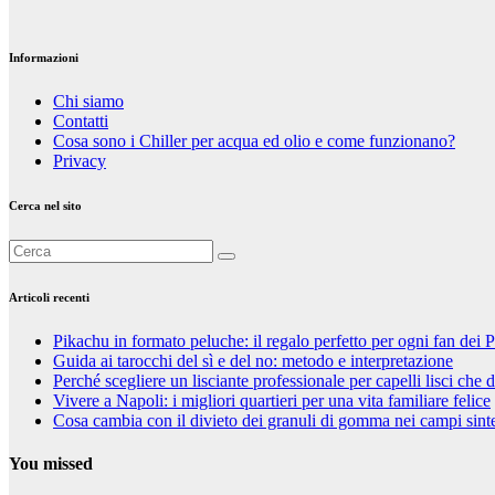
Cambelli
Informazioni
Chi siamo
Contatti
Cosa sono i Chiller per acqua ed olio e come funzionano?
Privacy
Cerca nel sito
Articoli recenti
Pikachu in formato peluche: il regalo perfetto per ogni fan de
Guida ai tarocchi del sì e del no: metodo e interpretazione
Perché scegliere un lisciante professionale per capelli lisci che 
Vivere a Napoli: i migliori quartieri per una vita familiare felice
Cosa cambia con il divieto dei granuli di gomma nei campi sinte
You missed