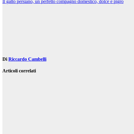
Il gatto persiano, un perfetto compagno domestico, dolce e pigro
articoli
Di
Riccardo Cambelli
Articoli correlati
Curiosità
Pikachu in
formato
peluche: il
regalo perfetto
per ogni fan
dei Pokémon
Set 25, 2025