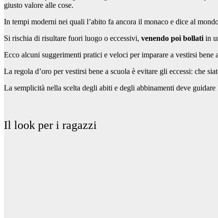
giusto valore alle cose.
In tempi moderni nei quali l’abito fa ancora il monaco e dice al mond
Si rischia di risultare fuori luogo o eccessivi,
venendo poi bollati
in u
Ecco alcuni suggerimenti pratici e veloci per imparare a vestirsi bene 
La regola d’oro per vestirsi bene a scuola è evitare gli eccessi: che sia
La semplicità nella scelta degli abiti e degli abbinamenti deve guidare le
I
l look per i
ragazzi