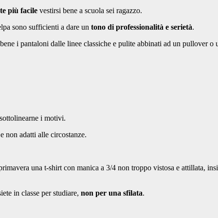
e più facile
vestirsi bene a scuola sei ragazzo.
elpa sono sufficienti a dare un
tono di professionalità e serietà
.
ene i pantaloni dalle linee classiche e pulite abbinati ad un pullover o u
sottolinearne i motivi.
 non adatti alle circostanze.
imavera una t-shirt con manica a 3/4 non troppo vistosa e attillata, in
siete in classe per studiare,
non per una sfilata
.