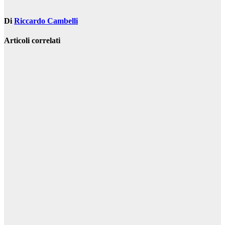
Di
Riccardo Cambelli
Articoli correlati
Servizi
Attrezzature
mobili per il
riciclaggio dei
rottami
metallici: un
vantaggio
produttivo per
un’azienda
Gen 26, 2024
Riccardo
Cambelli
Servizi
Il segreto delle
spedizioni