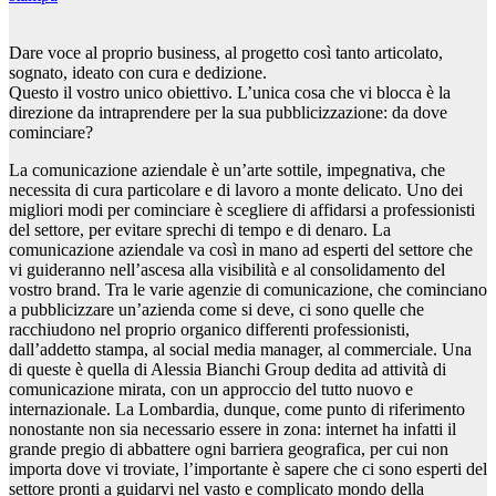
Dare voce al proprio business, al progetto così tanto articolato,
sognato, ideato con cura e dedizione.
Questo il vostro unico obiettivo. L’unica cosa che vi blocca è la
direzione da intraprendere per la sua pubblicizzazione: da dove
cominciare?
La comunicazione aziendale è un’arte sottile, impegnativa, che
necessita di cura particolare e di lavoro a monte delicato. Uno dei
migliori modi per cominciare è scegliere di affidarsi a professionisti
del settore, per evitare sprechi di tempo e di denaro. La
comunicazione aziendale va così in mano ad esperti del settore che
vi guideranno nell’ascesa alla visibilità e al consolidamento del
vostro brand. Tra le varie agenzie di comunicazione, che cominciano
a pubblicizzare un’azienda come si deve, ci sono quelle che
racchiudono nel proprio organico differenti professionisti,
dall’addetto stampa, al social media manager, al commerciale. Una
di queste è quella di Alessia Bianchi Group dedita ad attività di
comunicazione mirata, con un approccio del tutto nuovo e
internazionale. La Lombardia, dunque, come punto di riferimento
nonostante non sia necessario essere in zona: internet ha infatti il
grande pregio di abbattere ogni barriera geografica, per cui non
importa dove vi troviate, l’importante è sapere che ci sono esperti del
settore pronti a guidarvi nel vasto e complicato mondo della