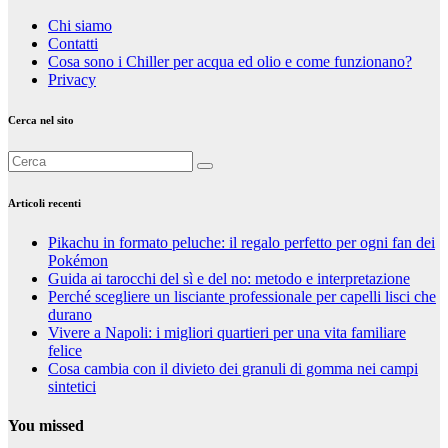
Chi siamo
Contatti
Cosa sono i Chiller per acqua ed olio e come funzionano?
Privacy
Cerca nel sito
Articoli recenti
Pikachu in formato peluche: il regalo perfetto per ogni fan dei
Pokémon
Guida ai tarocchi del sì e del no: metodo e interpretazione
Perché scegliere un lisciante professionale per capelli lisci che
durano
Vivere a Napoli: i migliori quartieri per una vita familiare
felice
Cosa cambia con il divieto dei granuli di gomma nei campi
sintetici
You missed