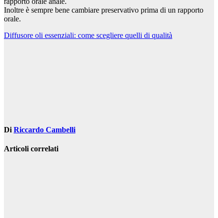
rapporto orale anale.
Inoltre è sempre bene cambiare preservativo prima di un rapporto
orale.
Navigazione
Diffusore oli essenziali: come scegliere quelli di qualità
articoli
Di
Riccardo Cambelli
Articoli correlati
Curiosità
Pikachu in
formato
peluche: il
regalo perfetto