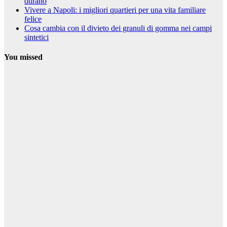
durano
Vivere a Napoli: i migliori quartieri per una vita familiare
felice
Cosa cambia con il divieto dei granuli di gomma nei campi
sintetici
You missed
Curiosità
Pikachu in
formato
peluche: il
regalo perfetto
per ogni fan
dei Pokémon
25 Settembre
2025
Riccardo
Cambelli
Curiosità
Guida ai
tarocchi del sì