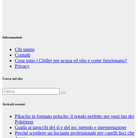
familiare felice
Feb 7, 2024
Riccardo
Cambelli
Informazioni
Chi siamo
Contatti
Cosa sono i Chiller per acqua ed olio e come funzionano?
Privacy
Cerca nel sito
Articoli recenti
Pikachu in formato peluche: il regalo perfetto per ogni fan dei
Pokémon
Guida ai tarocchi del sì e del no: metodo e interpretazione
Perché scegliere un lisciante professionale per capelli lisci che