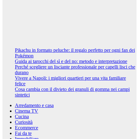
quartieri per
una vita
familiare felice
7 Febbraio
2024
Riccardo
Cambelli
Pikachu in formato peluche: il regalo perfetto per ogni fan dei
Pokémon
Guida ai tarocchi del sì e del no: metodo e interpretazione
Perché scegliere un lisciante professionale per capelli lisci che
durano
Vivere a Napoli: i migliori quartieri per una vita familiare
felice
Cosa cambia con il divieto dei granuli di gomma nei campi
sintetici
Arredamento e casa
Cinema TV
Cucina
Curiosità
Ecommerce
Fai da te
Immobiliare