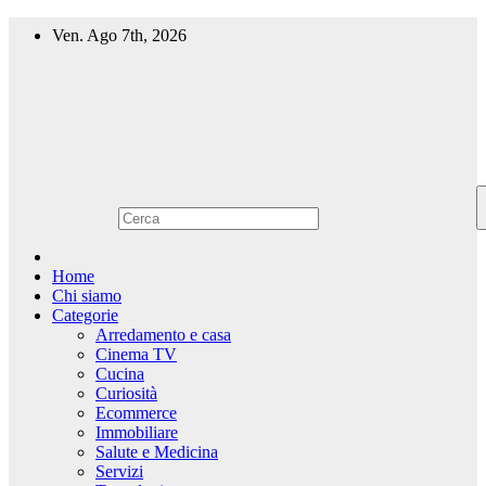
Salta
Ven. Ago 7th, 2026
al
contenuto
Home
Chi siamo
Categorie
Arredamento e casa
Cinema TV
Cucina
Curiosità
Ecommerce
Immobiliare
Salute e Medicina
Servizi