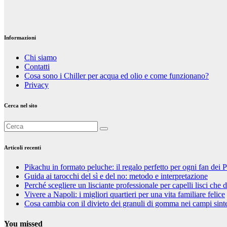
Riccardo
Cambelli
Informazioni
Chi siamo
Contatti
Cosa sono i Chiller per acqua ed olio e come funzionano?
Privacy
Cerca nel sito
Articoli recenti
Pikachu in formato peluche: il regalo perfetto per ogni fan de
Guida ai tarocchi del sì e del no: metodo e interpretazione
Perché scegliere un lisciante professionale per capelli lisci che 
Vivere a Napoli: i migliori quartieri per una vita familiare felice
Cosa cambia con il divieto dei granuli di gomma nei campi sinte
You missed