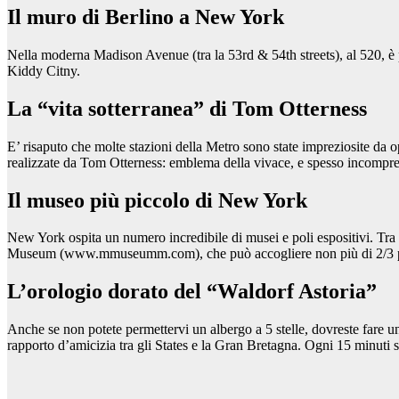
Il muro di Berlino a New York
Nella moderna Madison Avenue (tra la 53rd & 54th streets), al 520, è po
Kiddy Citny.
La “vita sotterranea” di Tom Otterness
E’ risaputo che molte stazioni della Metro sono state impreziosite da op
realizzate da Tom Otterness: emblema della vivace, e spesso incompre
Il museo più piccolo di New York
New York ospita un numero incredibile di musei e poli espositivi. Tra i t
Museum (www.mmuseumm.com), che può accogliere non più di 2/3 persone
L’orologio dorato del “Waldorf Astoria”
Anche se non potete permettervi un albergo a 5 stelle, dovreste fare u
rapporto d’amicizia tra gli States e la Gran Bretagna. Ogni 15 minuti