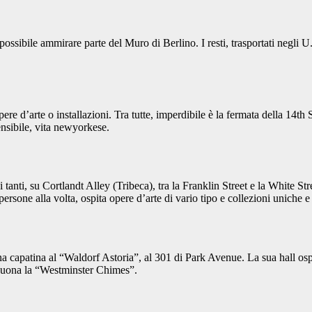
ssibile ammirare parte del Muro di Berlino. I resti, trasportati negli U.
ere d’arte o installazioni. Tra tutte, imperdibile è la fermata della 14th
nsibile, vita newyorkese.
anti, su Cortlandt Alley (Tribeca), tra la Franklin Street e la White Street
 alla volta, ospita opere d’arte di vario tipo e collezioni uniche e o
na capatina al “Waldorf Astoria”, al 301 di Park Avenue. La sua hall os
 suona la “Westminster Chimes”.