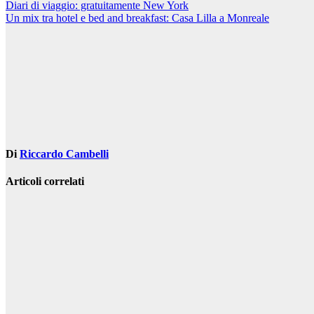
Navigazione
Diari di viaggio: gratuitamente New York
Un mix tra hotel e bed and breakfast: Casa Lilla a Monreale
articoli
Di
Riccardo Cambelli
Articoli correlati
Turismo
Crociera
Sardegna,
scopri i
vantaggi
dell’imbarco a
cabina