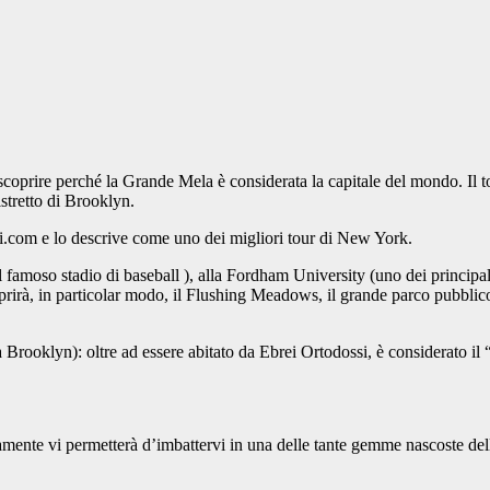
 e scoprire perché la Grande Mela è considerata la capitale del mondo. Il
istretto di Brooklyn.
ri.com e lo descrive come uno dei migliori tour di New York.
(il famoso stadio di baseball ), alla Fordham University (uno dei princi
scoprirà, in particolar modo, il Flushing Meadows, il grande parco pubbli
Brooklyn): oltre ad essere abitato da Ebrei Ortodossi, è considerato il “q
amente vi permetterà d’imbattervi in una delle tante gemme nascoste del