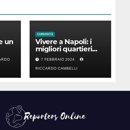
CURIOSITÀ
e un
Vivere a Napoli: i
migliori quartieri
er
per una vita
ARDO
7 FEBBRAIO 2024
familiare felice
RICCARDO CAMBELLI