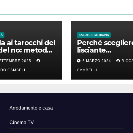
TÀ
SALUTE E MEDICINA
a ai tarocchi del
Perché sceglier
 del no: metodo
lisciante
terpretazione
professionale p
SETTEMBRE 2025
5 MARZO 2024
RICC
capelli lisci che
DO CAMBELLI
durano
CAMBELLI
Arredamento e casa
Cinema TV