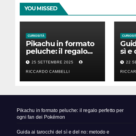
YOU MISSED
CURIOSITÀ
CURIOSI
Pikachu in formato
Guid
peluche: il regalo
sì e
perfetto per ogni
e in
25 SETTEMBRE 2025
22 
fan dei Pokémon
RICCARDO CAMBELLI
RICCAR
Pikachu in formato peluche: il regalo perfetto per
ogni fan dei Pokémon
Guida ai tarocchi del sì e del no: metodo e