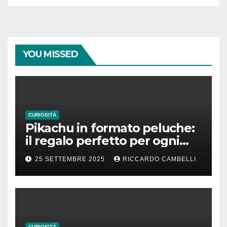
YOU MISSED
CURIOSITÀ
Pikachu in formato peluche:
il regalo perfetto per ogni
fan dei Pokémon
25 SETTEMBRE 2025
RICCARDO CAMBELLI
CURIOSITÀ