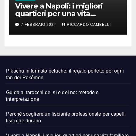
Vivere a Napoli: i migliori
quartieri per una vita
familiare felice
7 FEBBRAIO 2024
RICCARDO CAMBELLI
Pikachu in formato peluche: il regalo perfetto per ogni
fan dei Pokémon
Guida ai tarocchi del sì e del no: metodo e
interpretazione
Perché scegliere un lisciante professionale per capelli
lisci che durano
Vivere a Napoli: i migliori quartieri per una vita familiare