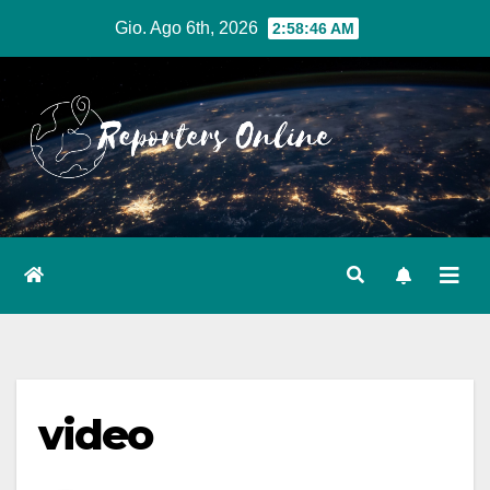
Salta
Gio. Ago 6th, 2026
2:58:46 AM
al
contenuto
video