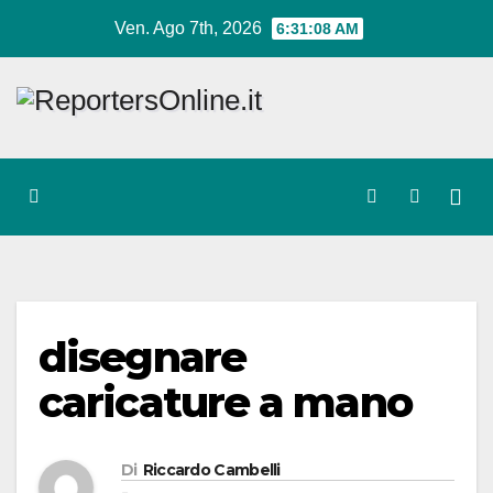
Salta
Ven. Ago 7th, 2026
6:31:09 AM
al
contenuto
disegnare
caricature a mano
Di
Riccardo Cambelli