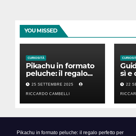
YOU MISSED
CURIOSITÀ
CURIOSI
Pikachu in formato
Guid
peluche: il regalo
sì e
perfetto per ogni
e in
25 SETTEMBRE 2025
22 
fan dei Pokémon
RICCARDO CAMBELLI
RICCAR
Pikachu in formato peluche: il regalo perfetto per