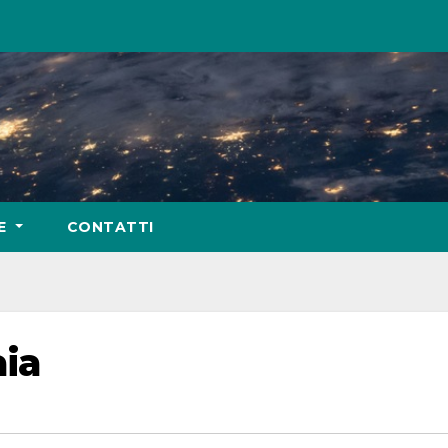
IE
CONTATTI
ia