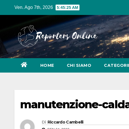
Salta
Ven. Ago 7th, 2026
5:45:26 AM
al
contenuto
HOME
CHI SIAMO
CATEGOR
manutenzione-calda
Di
Riccardo Cambelli