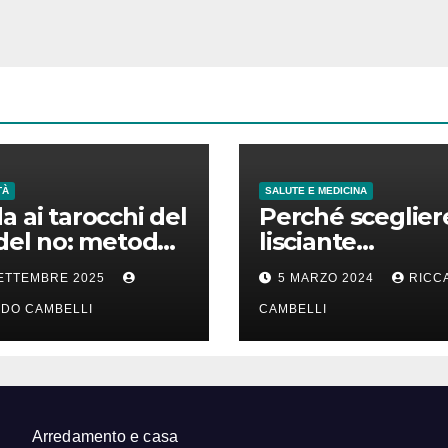
TÀ
SALUTE E MEDICINA
a ai tarocchi del
Perché sceglier
 del no: metodo
lisciante
terpretazione
professionale p
SETTEMBRE 2025
5 MARZO 2024
RICC
capelli lisci che
DO CAMBELLI
durano
CAMBELLI
Arredamento e casa