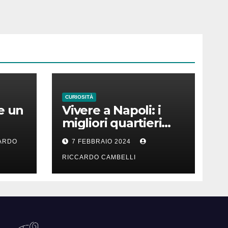
CURIOSITÀ
e un
Vivere a Napoli: i
migliori quartieri
er
per una vita
ARDO
7 FEBBRAIO 2024
familiare felice
RICCARDO CAMBELLI