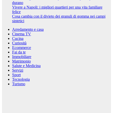
durano
Vivere a Napoli: i migliori quartieri per una vita familiare
felice
Cosa cambia con il divieto dei granuli di gomma nei campi
sintetici
Arredamento e casa
Cinema TV
Cucina
Curiosità
Ecommerce
Fai da te
Immobiliare
Matrimonio
Salute e Medicina
Servizi
Sport
Tecnologia
Turismo