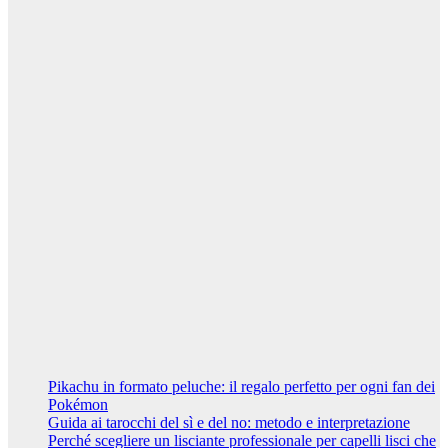
lisciante
professionale
per capelli lisci
che durano
5 Marzo 2024
Riccardo
Cambelli
Curiosità
Vivere a
Napoli: i
migliori
quartieri per
una vita
familiare felice
7 Febbraio
2024
Riccardo
Cambelli
Pikachu in formato peluche: il regalo perfetto per ogni fan dei
Pokémon
Guida ai tarocchi del sì e del no: metodo e interpretazione
Perché scegliere un lisciante professionale per capelli lisci che