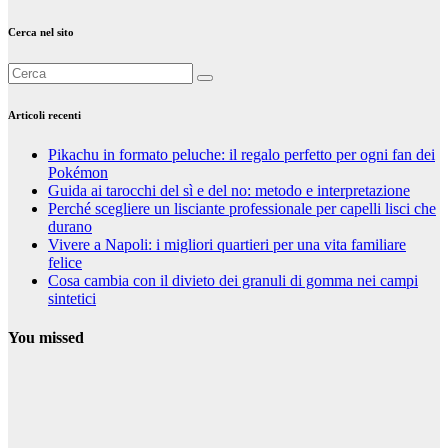
Cerca nel sito
Articoli recenti
Pikachu in formato peluche: il regalo perfetto per ogni fan dei
Pokémon
Guida ai tarocchi del sì e del no: metodo e interpretazione
Perché scegliere un lisciante professionale per capelli lisci che
durano
Vivere a Napoli: i migliori quartieri per una vita familiare
felice
Cosa cambia con il divieto dei granuli di gomma nei campi
sintetici
You missed
Curiosità
Pikachu in
formato