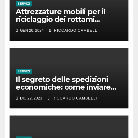
SERVIZI
Attrezzature mobili per il
riciclaggio dei rottami
metallici: un vantaggio
GEN 26, 2024
RICCARDO CAMBELLI
produttivo per un’azienda
SERVIZI
Il segreto delle spedizioni
economiche: come inviare
pacchi risparmiando
DIC 22, 2023
RICCARDO CAMBELLI