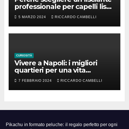
professionale per capelli lisci
che durano
5 MARZO 2024
RICCARDO CAMBELLI
CURIOSITÀ
Vivere a Napoli: i migliori
quartieri per una vita
familiare felice
7 FEBBRAIO 2024
RICCARDO CAMBELLI
Pikachu in formato peluche: il regalo perfetto per ogni