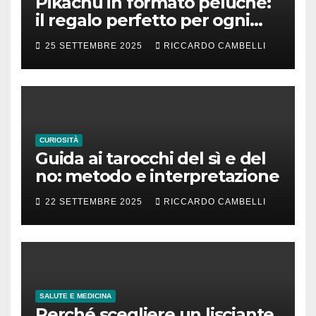
Pikachu in formato peluche:
il regalo perfetto per ogni
fan dei Pokémon
25 SETTEMBRE 2025
RICCARDO CAMBELLI
CURIOSITÀ
Guida ai tarocchi del sì e del
no: metodo e interpretazione
22 SETTEMBRE 2025
RICCARDO CAMBELLI
SALUTE E MEDICINA
Perché scegliere un lisciante