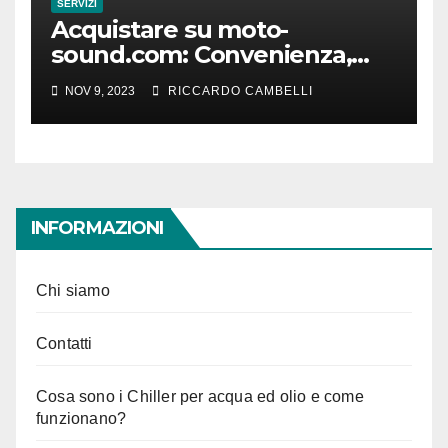
SERVIZI
Acquistare su moto-
sound.com: Convenienza,
scelta e sicurezza a portata di
NOV 9, 2023
RICCARDO CAMBELLI
mano
INFORMAZIONI
Chi siamo
Contatti
Cosa sono i Chiller per acqua ed olio e come
funzionano?