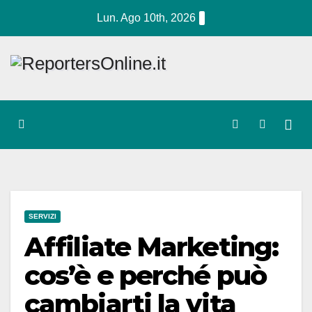
Salta
Lun. Ago 10th, 2026
al
contenuto
SERVIZI
Affiliate Marketing:
cos’è e perché può
cambiarti la vita