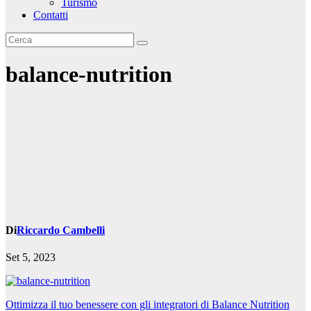
Turismo
Contatti
balance-nutrition
Di
Riccardo Cambelli
Set 5, 2023
Navigazione
Ottimizza il tuo benessere con gli integratori di Balance Nutrition