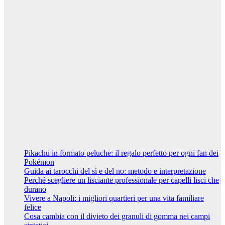
5 Marzo 2024
Riccardo
Cambelli
Curiosità
Vivere a
Napoli: i
migliori
quartieri per
una vita
familiare felice
7 Febbraio
2024
Riccardo
Cambelli
Pikachu in formato peluche: il regalo perfetto per ogni fan dei
Pokémon
Guida ai tarocchi del sì e del no: metodo e interpretazione
Perché scegliere un lisciante professionale per capelli lisci che
durano
Vivere a Napoli: i migliori quartieri per una vita familiare
felice
Cosa cambia con il divieto dei granuli di gomma nei campi