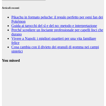
Articoli recenti
Pikachu in formato peluche: il regalo perfetto per ogni fan dei
Pokémon
Guida ai tarocchi del sì e del no: metodo e interpretazione
Perché scegliere un lisciante professionale per capelli lisci che
durano
Vivere a Napoli: i migliori quartieri per una vita familiare
felice
Cosa cambia con il divieto dei granuli di gomma nei campi
sintetici
You missed
Curiosità
Pikachu in
formato
peluche: il
regalo perfetto
per ogni fan
dei Pokémon