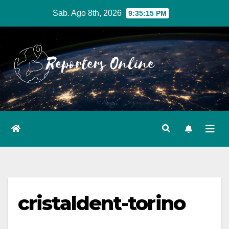
Salta
Sab. Ago 8th, 2026
9:35:15 PM
al
contenuto
cristaldent-torino