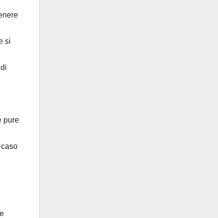
tenere
e si
 di
e pure
i caso
he