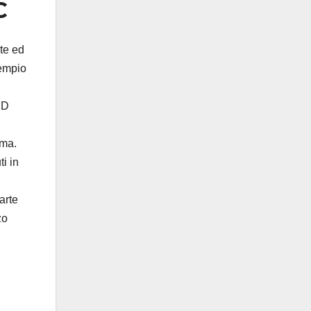
C
nte ed
sempio
BD
ema.
i in
arte
zo