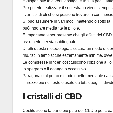
È disponibile in diversi dosaggi e la sua peculiarità 
Per poterlo realizzare il suo estratto viene stempe
i vari tipi di oli che si possono trovare in commercio
Si può assumere in vari modi: mettendolo sotto la l
può ingoiare mediante le pillole.
È importante tener presente che gli effetti del CBD 
assumerlo per via sublinguale.
Difatti questa metodologia assicura un modo di dosa
risultati in tempistiche estremamente minime, ovve
Le compresse in “gel” costituiscono l’opzione all’o
lo sperpero o il dosaggio eccessivo.
Paragonato al primo metodo quello mediante capsule
il mezzo più richiesto e usato da tutti quegli indiv
I cristalli di CBD
Costituiscono la parte più pura del CBD e per crear