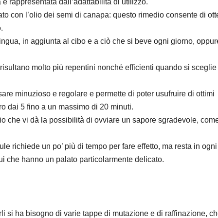
è rappresentata dall’adattabilità di utilizzo.
rato con l’olio dei semi di canapa: questo rimedio consente di ot
.
ingua, in aggiunta al cibo e a ciò che si beve ogni giorno, oppur
risultano molto più repentini nonché efficienti quando si sceglie
re minuzioso e regolare e permette di poter usufruire di ottimi
ro dai 5 fino a un massimo di 20 minuti.
lio che vi dà la possibilità di ovviare un sapore sgradevole, com
 richiede un po’ più di tempo per fare effetto, ma resta in ogn
idui che hanno un palato particolarmente delicato.
li si ha bisogno di varie tappe di mutazione e di raffinazione, c