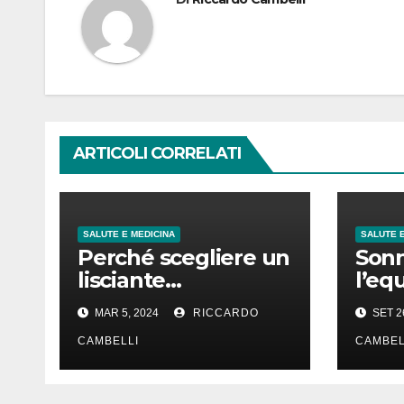
ARTICOLI CORRELATI
SALUTE E MEDICINA
SALUTE E
Perché scegliere un
Sonn
lisciante
l’eq
professionale per
tra 
MAR 5, 2024
RICCARDO
SET 2
capelli lisci che
durano
CAMBELLI
CAMBEL