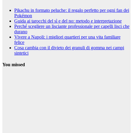
Pikachu in formato peluche: il regalo perfetto per ogni fan dei
Pokémon
Guida ai tarocchi del sì e del no: metodo e interpretazione
Perché scegliere un lisciante professionale per capelli lisci che
durano
Vivere a Napoli: i migliori quartieri per una vita familiare
felice
Cosa cambia con il divieto dei granuli di gomma nei campi
sintetici
You missed
Curiosità
Pikachu in
formato
peluche: il
regalo perfetto
per ogni fan
dei Pokémon
25 Settembre
2025
Riccardo