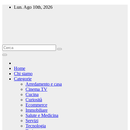
Salta
Lun. Ago 10th, 2026
al
contenuto
Home
Chi siamo
Categorie
Arredamento e casa
Cinema TV
Cucina
Curiosità
Ecommerce
Immobiliare
Salute e Medicina
Servizi
Tecnologia