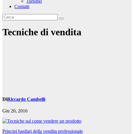
Turismo
Contatti
Tecniche di vendita
Di
Riccardo Cambelli
Giu 20, 2016
Navigazione
Principi basilari della vendita professionale