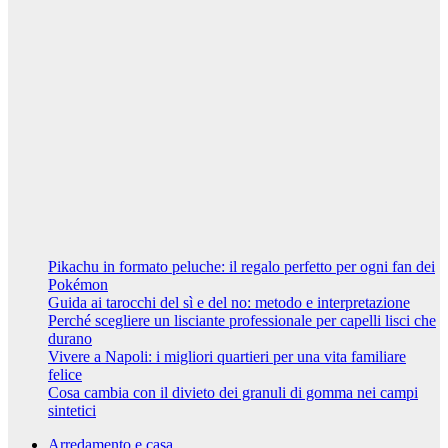
Cambelli
Curiosità
Vivere a
Napoli: i
migliori
quartieri per
una vita
familiare felice
7 Febbraio
2024
Riccardo
Cambelli
Pikachu in formato peluche: il regalo perfetto per ogni fan dei
Pokémon
Guida ai tarocchi del sì e del no: metodo e interpretazione
Perché scegliere un lisciante professionale per capelli lisci che
durano
Vivere a Napoli: i migliori quartieri per una vita familiare
felice
Cosa cambia con il divieto dei granuli di gomma nei campi
sintetici
Arredamento e casa