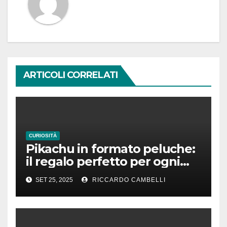
ARTICOLI CORRELATI
CURIOSITÀ
Pikachu in formato peluche:
il regalo perfetto per ogni
fan dei Pokémon
SET 25, 2025
RICCARDO CAMBELLI