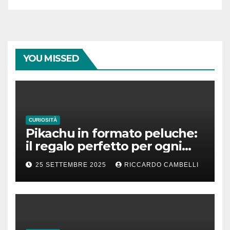
YOU MISSED
CURIOSITÀ
Pikachu in formato peluche:
il regalo perfetto per ogni
fan dei Pokémon
25 SETTEMBRE 2025
RICCARDO CAMBELLI