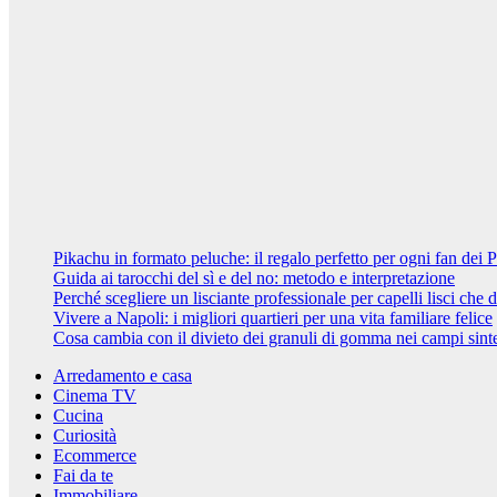
Vivere a
Napoli: i
migliori
quartieri per
una vita
familiare felice
7 Febbraio
2024
Riccardo
Cambelli
Pikachu in formato peluche: il regalo perfetto per ogni fan de
Guida ai tarocchi del sì e del no: metodo e interpretazione
Perché scegliere un lisciante professionale per capelli lisci che 
Vivere a Napoli: i migliori quartieri per una vita familiare felice
Cosa cambia con il divieto dei granuli di gomma nei campi sinte
Arredamento e casa
Cinema TV
Cucina
Curiosità
Ecommerce
Fai da te
Immobiliare