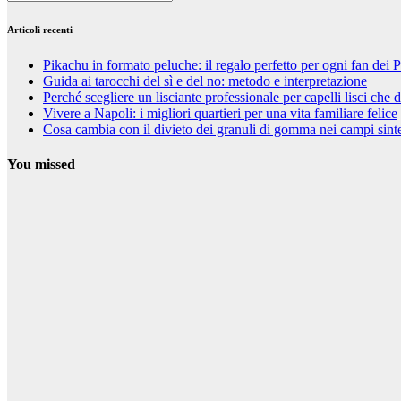
Articoli recenti
Pikachu in formato peluche: il regalo perfetto per ogni fan de
Guida ai tarocchi del sì e del no: metodo e interpretazione
Perché scegliere un lisciante professionale per capelli lisci che 
Vivere a Napoli: i migliori quartieri per una vita familiare felice
Cosa cambia con il divieto dei granuli di gomma nei campi sinte
You missed
Curiosità
Pikachu in
formato
peluche: il
regalo perfetto
per ogni fan
dei Pokémon
25 Settembre
2025
Riccardo
Cambelli
Curiosità