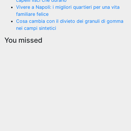
capelli lisci che durano
Vivere a Napoli: i migliori quartieri per una vita
familiare felice
Cosa cambia con il divieto dei granuli di gomma
nei campi sintetici
You missed
Curiosità
Pikachu
in
formato
peluche:
il regalo
perfetto
per ogni
fan dei
Pokémon