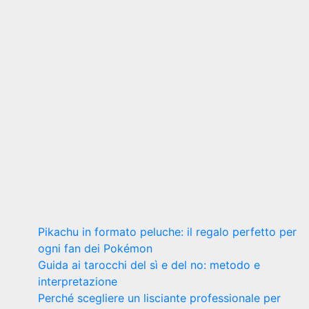
Vivere a
Napoli: i
migliori
quartieri
per una
vita
familiare
felice
7 Febbraio
2024
Riccardo
Cambelli
Pikachu in formato peluche: il regalo perfetto per
ogni fan dei Pokémon
Guida ai tarocchi del sì e del no: metodo e
interpretazione
Perché scegliere un lisciante professionale per