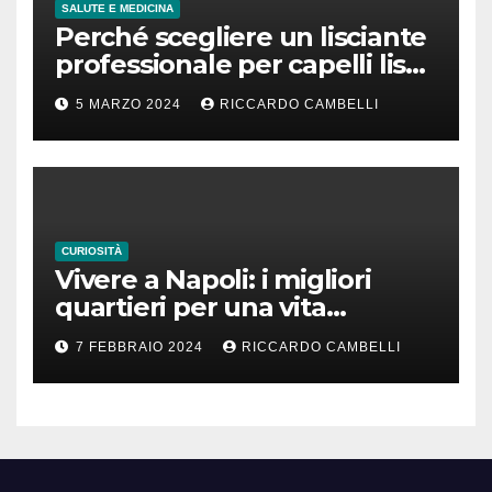
SALUTE E MEDICINA
Perché scegliere un lisciante
professionale per capelli lisci
che durano
5 MARZO 2024
RICCARDO CAMBELLI
CURIOSITÀ
Vivere a Napoli: i migliori
quartieri per una vita
familiare felice
7 FEBBRAIO 2024
RICCARDO CAMBELLI