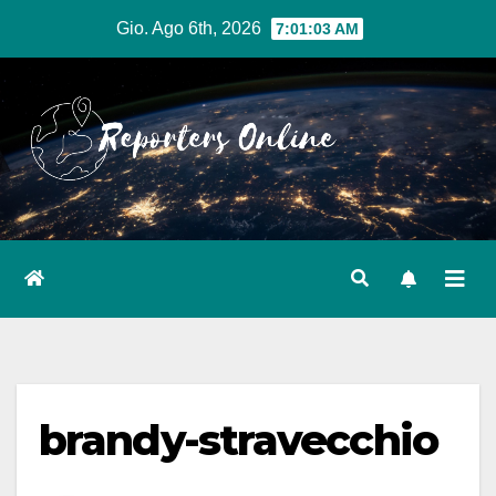
Salta
Gio. Ago 6th, 2026
7:01:04 AM
al
contenuto
brandy-stravecchio