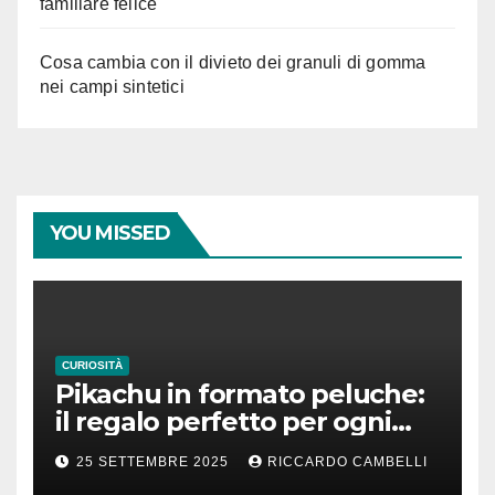
familiare felice
Cosa cambia con il divieto dei granuli di gomma
nei campi sintetici
YOU MISSED
CURIOSITÀ
Pikachu in formato peluche:
il regalo perfetto per ogni
fan dei Pokémon
25 SETTEMBRE 2025
RICCARDO CAMBELLI