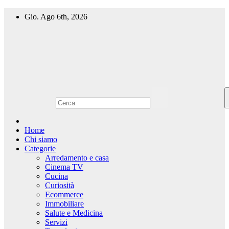
Salta
Gio. Ago 6th, 2026
al
contenuto
Home
Chi siamo
Categorie
Arredamento e casa
Cinema TV
Cucina
Curiosità
Ecommerce
Immobiliare
Salute e Medicina
Servizi