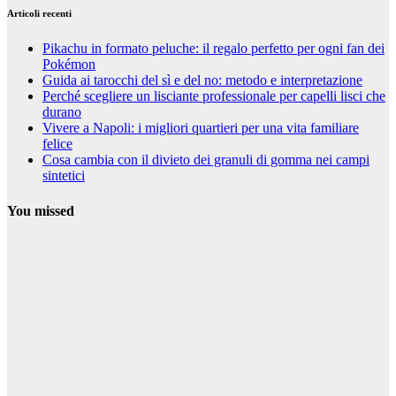
Articoli recenti
Pikachu in formato peluche: il regalo perfetto per ogni fan dei
Pokémon
Guida ai tarocchi del sì e del no: metodo e interpretazione
Perché scegliere un lisciante professionale per capelli lisci che
durano
Vivere a Napoli: i migliori quartieri per una vita familiare
felice
Cosa cambia con il divieto dei granuli di gomma nei campi
sintetici
You missed
Curiosità
Pikachu in
formato
peluche: il
regalo perfetto
per ogni fan
dei Pokémon
25 Settembre